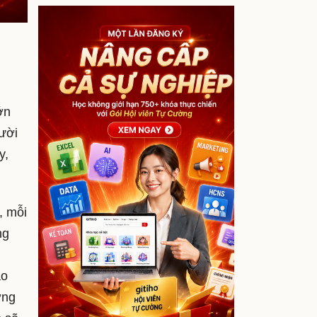
ớn
ười
y,
, mỗi
ng
ao
ờng