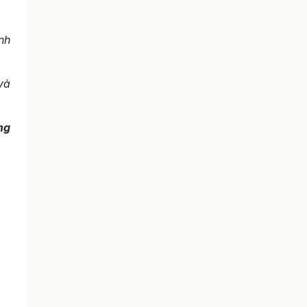
nh
và
ng