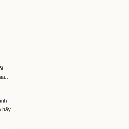
ối
hau.
định
n hãy