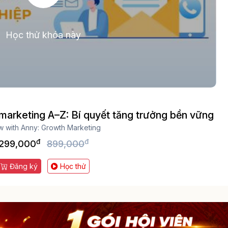
Học thử khóa này
marketing A–Z: Bí quyết tăng trưởng bền vững
w with Anny: Growth Marketing
đ
đ
299,000
899,000
Đăng ký
Học thử