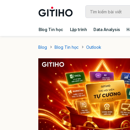
Blog Tin học
Lập trình
Data Analysis
H
Câu chuyện khách hàng
Ebook - Template 
Blog
Blog Tin học
Outlook