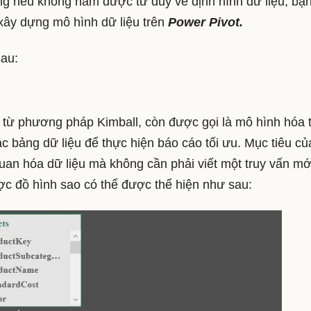
ng nếu không nắm được tư duy về định hình dữ liệu, bạ
 xây dựng mô hình dữ liệu trên
Power Pivot.
sau:
t từ phương pháp Kimball, còn được gọi là mô hình hóa 
ác bảng dữ liệu để thực hiện báo cáo tối ưu. Mục tiêu củ
uan hóa dữ liệu mà không cần phải viết một truy vấn mớ
ợc đồ hình sao có thể được thể hiện như sau: