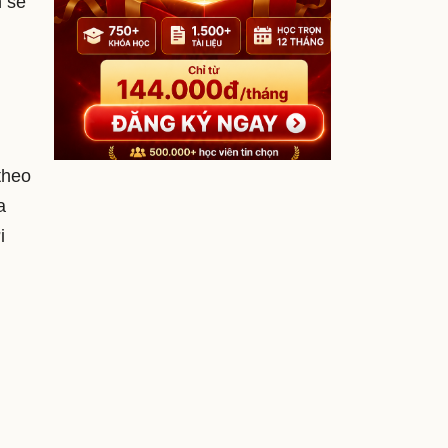
n sẽ
theo
a
i