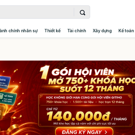
ành chính nhân sự
Thiết kế
Tài chính
Xây dựng
Kế toán
- Addin
Ngoại ngữ