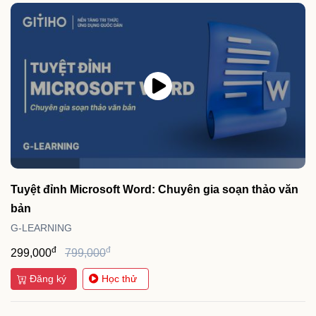
Tuyệt đỉnh Microsoft Word: Chuyên gia soạn thảo văn
bản
G-LEARNING
đ
đ
299,000
799,000
Đăng ký
Học thử