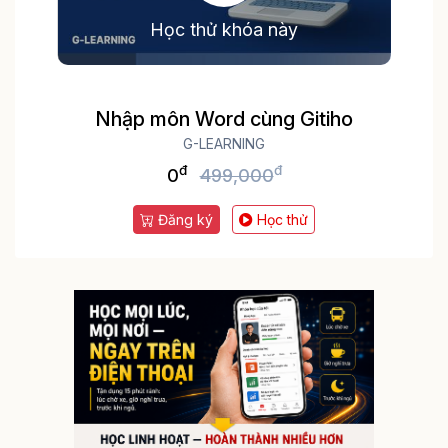
Học thử khóa này
Nhập môn Word cùng Gitiho
G-LEARNING
đ
đ
0
499,000
Đăng ký
Học thử