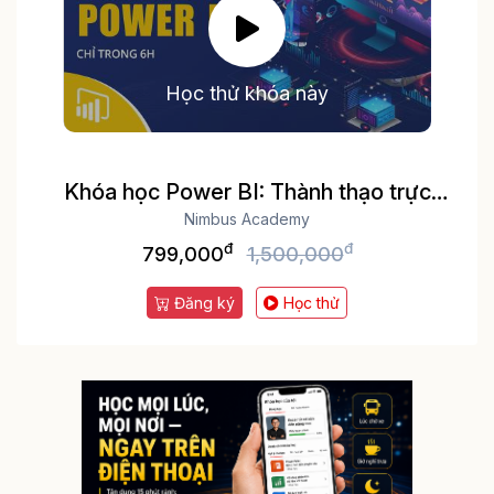
Học thử khóa này
Khóa học Power BI: Thành thạo trực
quan hóa và Phân tích dữ liệu
Nimbus Academy
đ
đ
799,000
1,500,000
Đăng ký
Học thử