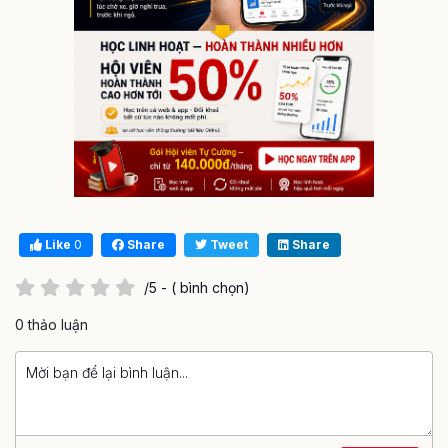
Like
0
Share
Tweet
Share
/5 - ( bình chọn)
0 thảo luận