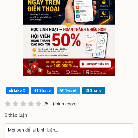
Like
0
Share
Tweet
Share
/5 - ( bình chọn)
0 thảo luận