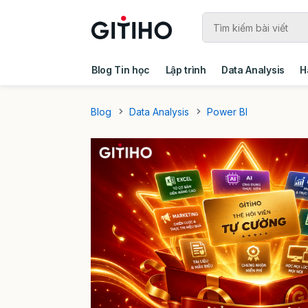
Blog Tin học
Lập trình
Data Analysis
H
Câu chuyện khách hàng
Ebook - Template 
Blog
Data Analysis
Power BI