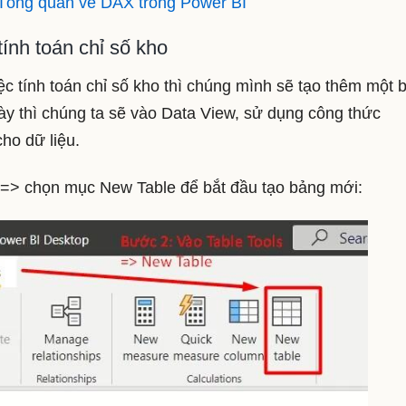
 Tổng quan về DAX trong Power BI
ính toán chỉ số kho
c tính toán chỉ số kho thì chúng mình sẽ tạo thêm một 
ày thì chúng ta sẽ vào Data View, sử dụng công thức
ho dữ liệu.
 => chọn mục New Table để bắt đầu tạo bảng mới: