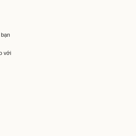
ì bạn
o với