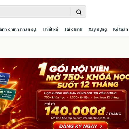
ành chính nhân sự
Thiết kế
Tài chính
Xây dựng
Kế toán
- Addin
Ngoại ngữ