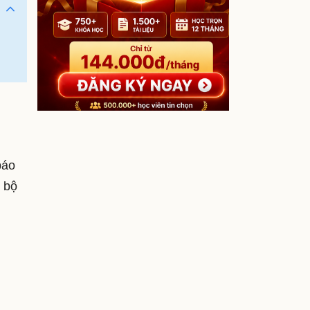
báo
t bộ