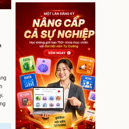
n
ằng
h
y,
ựng