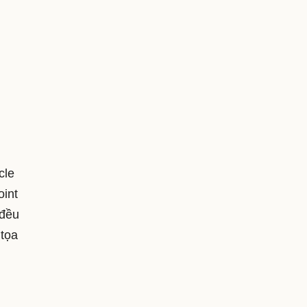
cle
oint
 đều
 tọa