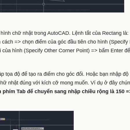
hình chữ nhật trong AutoCAD. Lệnh tắt của Rectang là:
ách => chọn điểm của góc đầu tiên cho hình (Specify F
 của hình (Specify Other Corner Point) => bấm Enter để
p tọa độ để tạo ra điểm cho góc đối. Hoặc bạn nhập độ 
chữ nhật đúng với kích cỡ mong muốn. Ví dụ ở đây chú
m phím Tab để chuyển sang nhập chiều rộng là 150 =