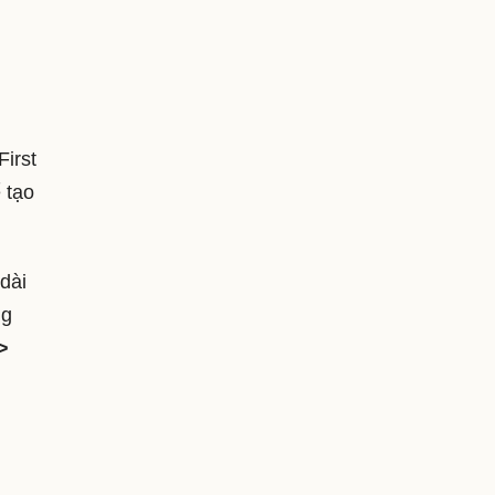
irst
 tạo
dài
ng
>