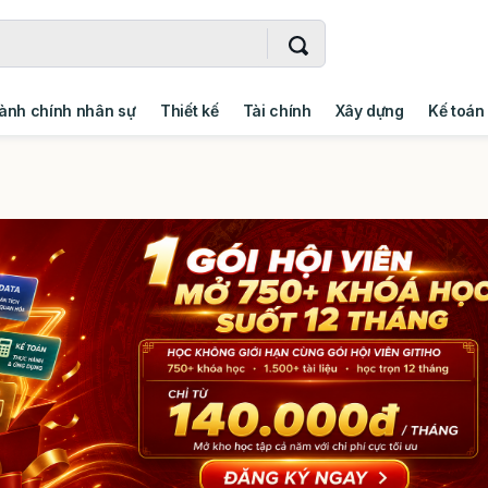
ành chính nhân sự
Thiết kế
Tài chính
Xây dựng
Kế toán
- Addin
Ngoại ngữ