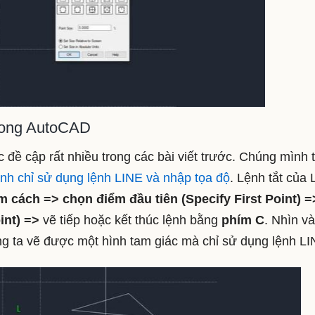
rong AutoCAD
 đề cập rất nhiều trong các bài viết trước. Chúng mình 
ành chỉ sử dụng lệnh LINE và nhập tọa độ
. Lệnh tắt của
 cách => chọn điểm đầu tiên (Specify First Point) =
int) =>
vẽ tiếp hoặc kết thúc lệnh bằng
phím C
. Nhìn v
ng ta vẽ được một hình tam giác mà chỉ sử dụng lệnh LI