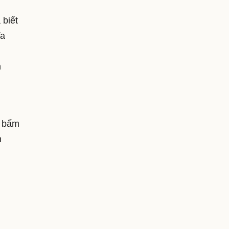
 biết
ĩa
n
i bấm
n