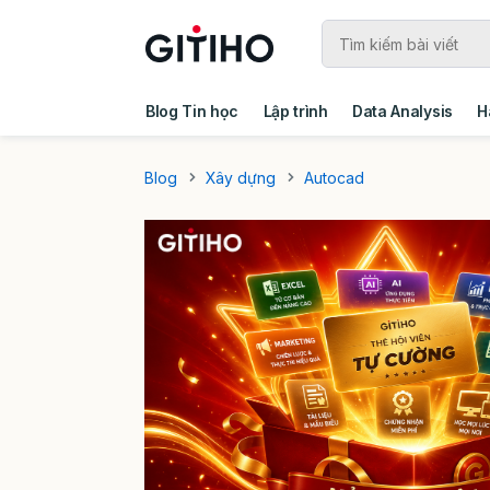
Blog Tin học
Lập trình
Data Analysis
H
Câu chuyện khách hàng
Ebook - Template 
Blog
Xây dựng
Autocad