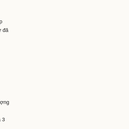
p
ư đã
ượng
à 3