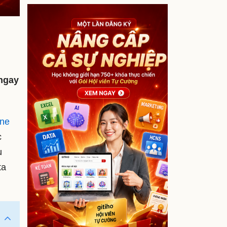
 ngay
ine
c
u
ta