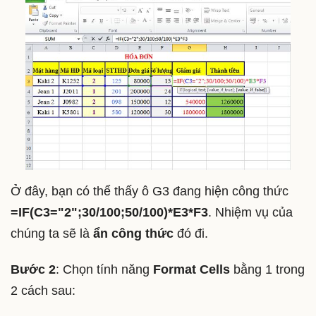
Ở đây, bạn có thể thấy ô G3 đang hiện công thức
=IF(C3="2";30/100;50/100)*E3*F3
. Nhiệm vụ của
chúng ta sẽ là
ẩn công thức
đó đi.
Bước 2
: Chọn tính năng
Format Cells
bằng 1 trong
2 cách sau: