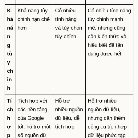
K
Khả năng tùy
Có nhiều
Có nhiều tính năng
hả
chỉnh hạn chế
tính năng
tùy chỉnh mạnh
nă
hơn
và tùy chọn
mẽ, nhưng cũng
n
tùy chỉnh
cần kiến thức và
g
hiểu biết để tận
tù
dụng được hết
y
ch
ỉn
h
Tí
Tích hợp với
Hỗ trợ
Hỗ trợ nhiều
ch
các nền tảng
nhiều nguồn
nguồn dữ liệu,
h
của Google
dữ liệu, dễ
nhưng cần thêm
ợ
tốt, hỗ trợ một
tích hợp
công cụ tích hợp
p
số nguồn dữ
dữ liệu phức tạp