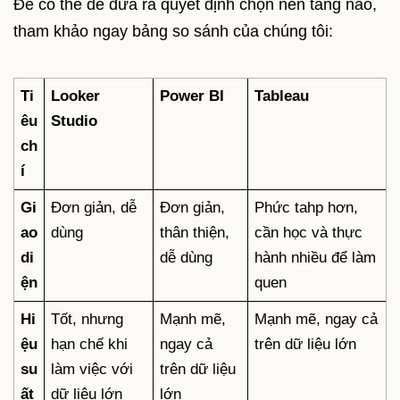
Để có thể dễ đưa ra quyết định chọn nền tảng nào,
tham khảo ngay bảng so sánh của chúng tôi:
Ti
Looker
Power BI
Tableau
êu
Studio
ch
í
Gi
Đơn giản, dễ
Đơn giản,
Phức tahp hơn,
ao
dùng
thân thiện,
cần học và thực
di
dễ dùng
hành nhiều để làm
ện
quen
Hi
Tốt, nhưng
Mạnh mẽ,
Mạnh mẽ, ngay cả
ệu
hạn chế khi
ngay cả
trên dữ liệu lớn
su
làm việc với
trên dữ liệu
ất
dữ liệu lớn
lớn