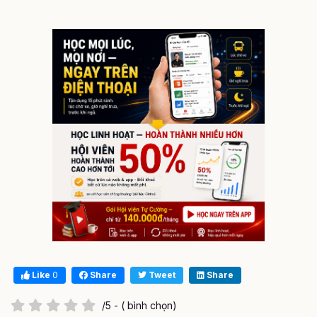
Like
0
Share
Tweet
Share
/5 - ( bình chọn)