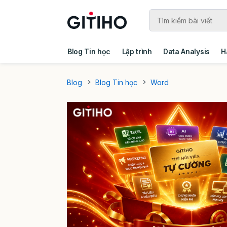
Blog Tin học
Lập trình
Data Analysis
H
Câu chuyện khách hàng
Ebook - Template 
Blog
Blog Tin học
Word