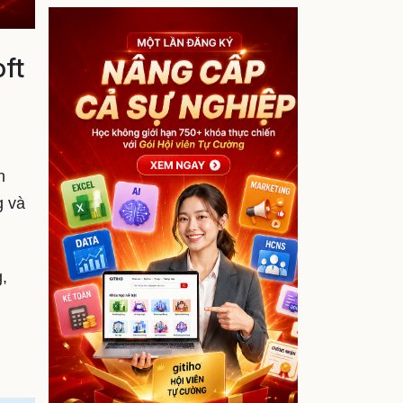
ft
n
g và
,