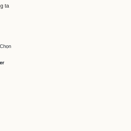
g ta
 Chọn
er