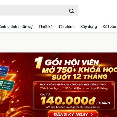
ành chính nhân sự
Thiết kế
Tài chính
Xây dựng
Kế toán
- Addin
Ngoại ngữ