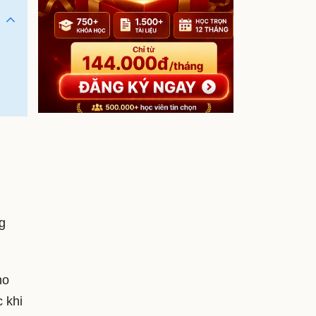
g
ho
 khi