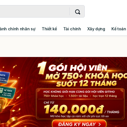
ành chính nhân sự
Thiết kế
Tài chính
Xây dựng
Kế toán
- Addin
Ngoại ngữ