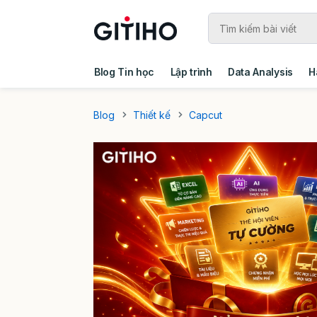
Blog Tin học
Lập trình
Data Analysis
H
Câu chuyện khách hàng
Ebook - Template 
Blog
Thiết kế
Capcut