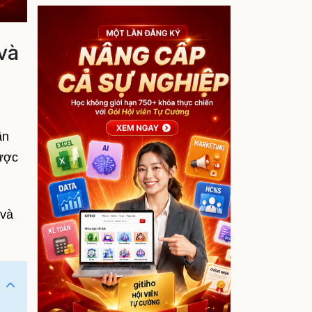
và
ần
được
và