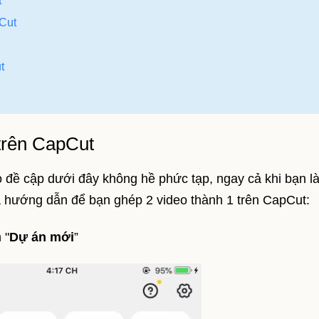
t
Cut
t
trên CapCut
 đề cập dưới đây không hề phức tạp, ngay cả khi bạn l
à hướng dẫn để bạn ghép 2 video thành 1 trên CapCut:
 "
Dự án mới
”