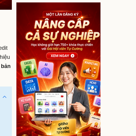
edit
hiệu
 bản