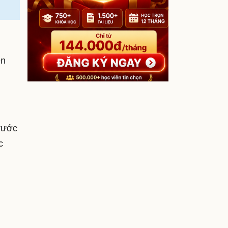
ền
rước
c