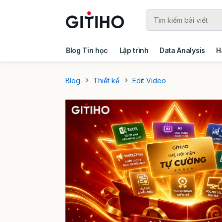
Blog Tin học
Lập trình
Data Analysis
H
Câu chuyện khách hàng
Ebook - Template 
Blog
Thiết kế
Edit Video