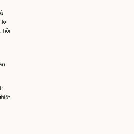
uá
 lo
 hồi
bảo
d
:
hiết