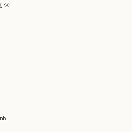
g sẽ
ình