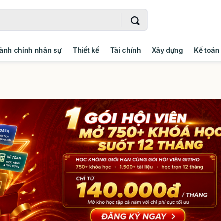
ành chính nhân sự
Thiết kế
Tài chính
Xây dựng
Kế toán
- Addin
Ngoại ngữ