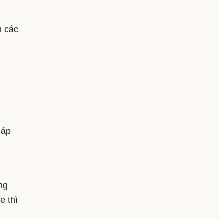
n các
n
háp
g
ng
e thì