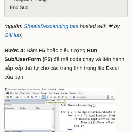
End Sub
(nguồn:
SheetsDescending.bas
hosted with ❤ by
GitHub
)
Bước 4:
Bấm
F5
hoặc biểu tượng
Run
Sub/UserForm (F5)
để mã code chạy và tiến hành
sắp xếp thứ tự cho các trang tính trong file Excel
của bạn.