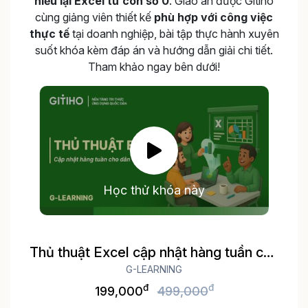
hiểu lại Excel từ con số 0
. Giáo án được Gitiho
cùng giảng viên thiết kế
phù hợp với công việc
thực tế
tại doanh nghiệp, bài tập thực hành xuyên
suốt khóa kèm đáp án và hướng dẫn giải chi tiết.
Tham khảo ngay bên dưới!
Học thử khóa này
Thủ thuật Excel cập nhật hàng tuần cho
dân văn phòng
G-LEARNING
đ
đ
199,000
499,000