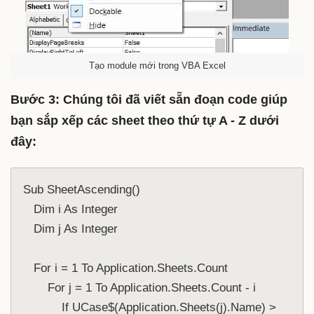
Tạo module mới trong VBA Excel
Bước 3: Chúng tôi đã viết sẵn đoạn code giúp
bạn sắp xếp các sheet theo thứ tự A - Z dưới
đây:
Sub SheetAscending()

   Dim i As Integer

   Dim j As Integer

   For i = 1 To Application.Sheets.Count

       For j = 1 To Application.Sheets.Count - i

           If UCase$(Application.Sheets(j).Name) > 