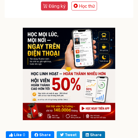
Đăng ký
Học thử
Like
0
Share
Tweet
Share