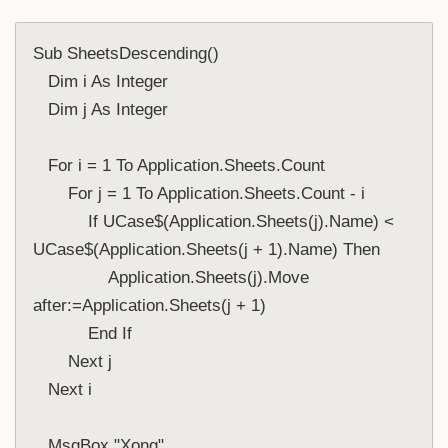
Sub SheetsDescending()

   Dim i As Integer

   Dim j As Integer

   For i = 1 To Application.Sheets.Count

       For j = 1 To Application.Sheets.Count - i

           If UCase$(Application.Sheets(j).Name) < 
UCase$(Application.Sheets(j + 1).Name) Then

               Application.Sheets(j).Move 
after:=Application.Sheets(j + 1)

           End If

       Next j

   Next i

   MsgBox "Xong"
