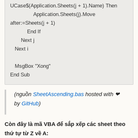
UCase$(Application.Sheets(j + 1).Name) Then

               Application.Sheets(j).Move 
after:=Sheets(j + 1)

           End If

       Next j

   Next i

   MsgBox "Xong"

End Sub
(nguồn
SheetAscending.bas
hosted with ❤
by
GitHub
)
Còn đây là mã VBA để sắp xếp các sheet theo
thứ tự từ Z về A: