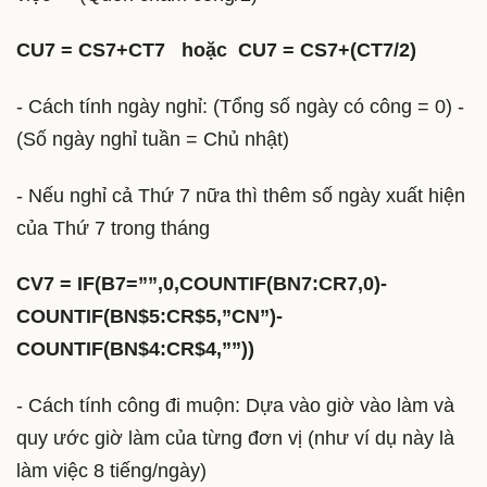
CU7 = CS7+CT7 hoặc CU7 = CS7+(CT7/2)
- Cách tính ngày nghỉ: (Tổng số ngày có công = 0) -
(Số ngày nghỉ tuần = Chủ nhật)
- Nếu nghỉ cả Thứ 7 nữa thì thêm số ngày xuất hiện
của Thứ 7 trong tháng
CV7 = IF(B7=””,0,COUNTIF(BN7:CR7,0)-
COUNTIF(BN$5:CR$5,”CN”)-
COUNTIF(BN$4:CR$4,””))
- Cách tính công đi muộn: Dựa vào giờ vào làm và
quy ước giờ làm của từng đơn vị (như ví dụ này là
làm việc 8 tiếng/ngày)