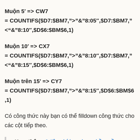
Muộn 5′ => CW7
= COUNTIFS($D7:$BM7,”>”&”8:05″,$D7:$BM7,”
<“&”8:10″,$D$6:$BM$6,1)
Muộn 10′ => CX7
= COUNTIFS($D7:$BM7,”>”&”8:10″,$D7:$BM7,”
<“&”8:15″,$D$6:$BM$6,1)
Muộn trên 15′ => CY7
= COUNTIFS($D7:$BM7,”>”&”8:15″,$D$6:$BM$6
,1)
Có công thức này bạn có thể filldown công thức cho
các cột tiếp theo.