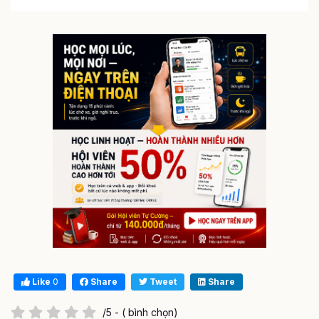
Like
0
Share
Tweet
Share
/5 - ( bình chọn)