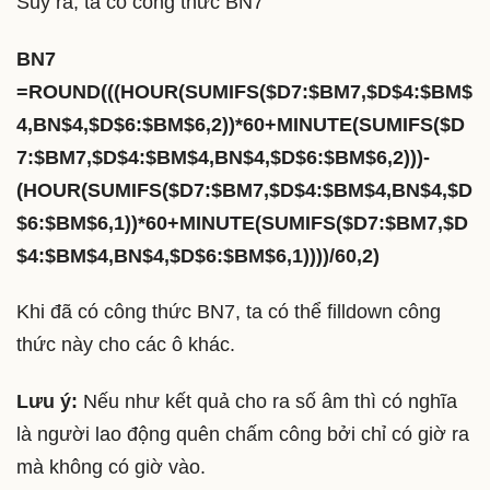
Suy ra, ta có công thức BN7
BN7
=ROUND(((HOUR(SUMIFS($D7:$BM7,$D$4:$BM$
4,BN$4,$D$6:$BM$6,2))*60+MINUTE(SUMIFS($D
7:$BM7,$D$4:$BM$4,BN$4,$D$6:$BM$6,2)))-
(HOUR(SUMIFS($D7:$BM7,$D$4:$BM$4,BN$4,$D
$6:$BM$6,1))*60+MINUTE(SUMIFS($D7:$BM7,$D
$4:$BM$4,BN$4,$D$6:$BM$6,1))))/60,2)
Khi đã có công thức BN7, ta có thể filldown công
thức này cho các ô khác.
Lưu ý:
Nếu như kết quả cho ra số âm thì có nghĩa
là người lao động quên chấm công bởi chỉ có giờ ra
mà không có giờ vào.