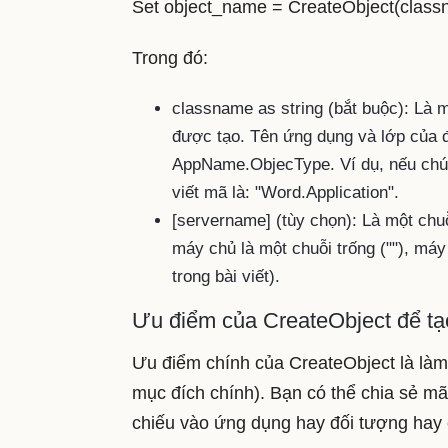
Set object_name = CreateObject(classn
Trong đó:
classname as string (bắt buộc): Là 
được tạo. Tên ứng dụng và lớp của đ
AppName.ObjecType. Ví dụ, nếu chún
viết mã là: "Word.Application".
[servername] (tùy chọn): Là một chu
máy chủ là một chuỗi trống (""), má
trong bài viết).
Ưu điểm của CreateObject để tạ
Ưu điểm chính của CreateObject là làm 
mục đích chính). Bạn có thể chia sẻ mã
chiếu vào ứng dụng hay đối tượng hay