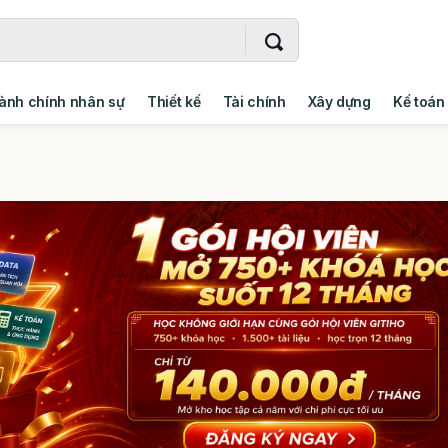
ành chính nhân sự
Thiết kế
Tài chính
Xây dựng
Kế toán
- Addin
Ngoại ngữ