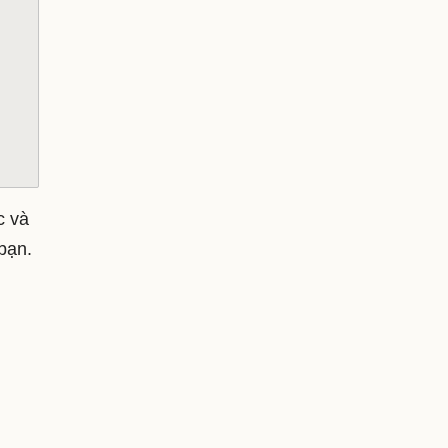
c và
bạn.