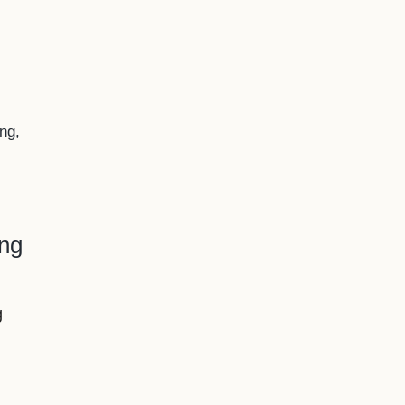
ng,
ằng
g