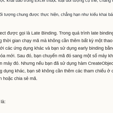
ược khai báo trong Excel thuộc loại đối tượng cụ thể, chẳng
 đối tượng chung được thực hiện, chẳng hạn như kiểu khai b
t được gọi là Late Binding. Trong quá trình late bindin
ong thời gian chạy mã mà không cần thêm bất kỳ một thao
với các ứng dụng khác và bạn sử dụng early binding bằn
hóa mới. Sau đó, bạn chuyển mã đó sang một số máy kh
trên máy đó. Nhưng nếu bạn đã sử dụng hàm CreateObjec
ng dụng khác, bạn sẽ không cần thêm các tham chiếu ở 
n hoặc chia sẻ mã.
là: