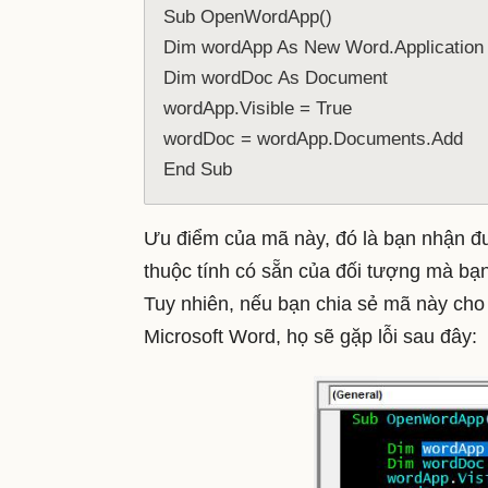
Sub OpenWordApp()     

Dim wordApp As New Word.Application   
Dim wordDoc As Document     

wordApp.Visible = True     

wordDoc = wordApp.Documents.Add 

End Sub
Ưu điểm của mã này, đó là bạn nhận đư
thuộc tính có sẵn của đối tượng mà bạn
Tuy nhiên, nếu bạn chia sẻ mã này cho
Microsoft Word, họ sẽ gặp lỗi sau đây: