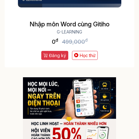
Nhập môn Word cùng Gitiho
G-LEARNING
đ
đ
0
499,000
Đăng ký
Học thử