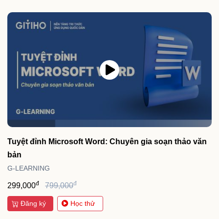
Tuyệt đỉnh Microsoft Word: Chuyên gia soạn thảo văn
bản
G-LEARNING
đ
đ
299,000
799,000
Đăng ký
Học thử