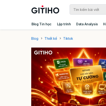
Blog Tin học
Lập trình
Data Analysis
H
Câu chuyện khách hàng
Ebook - Template 
Blog
Thiết kế
Tiktok