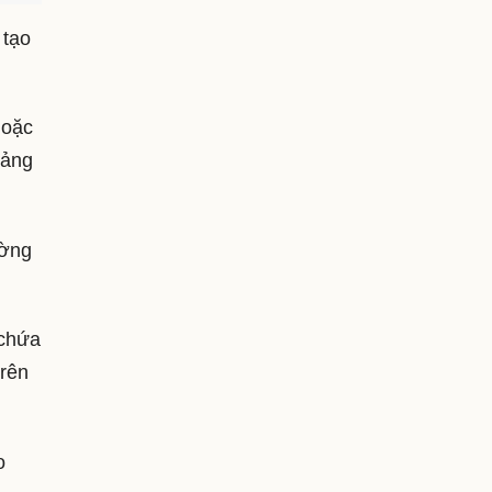
 tạo
hoặc
oảng
ường
 chứa
trên
o