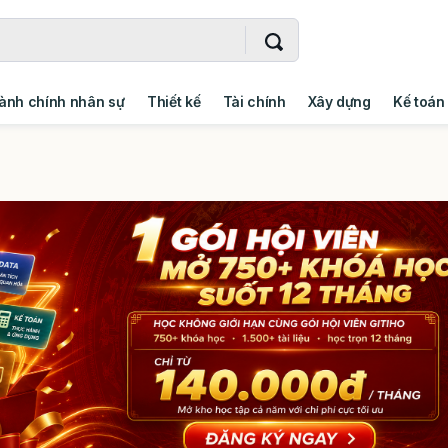
ành chính nhân sự
Thiết kế
Tài chính
Xây dựng
Kế toán
- Addin
Ngoại ngữ