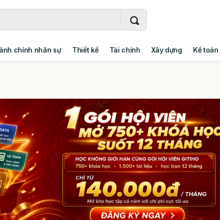
ành chính nhân sự
Thiết kế
Tài chính
Xây dựng
Kế toán
- Addin
Ngoại ngữ