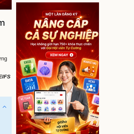
àm
ững
EIFS