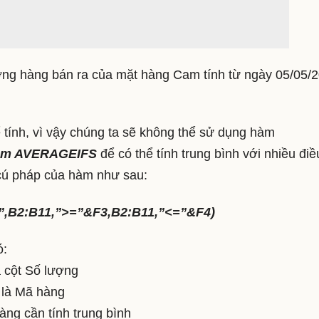
ượng hàng bán ra của mặt hàng Cam tính từ ngày 05/05/
ể tính, vì vậy chúng ta sẽ không thể sử dụng hàm
àm AVERAGEIFS
để có thể tính trung bình với nhiều điề
 cú pháp của hàm như sau:
,B2:B11,”>=”&F3,B2:B11,”<=”&F4)
ó:
à cột Số lượng
h là Mã hàng
hàng cần tính trung bình