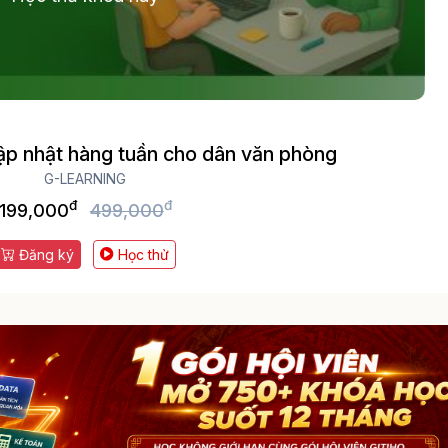
ập nhật hàng tuần cho dân văn phòng
G-LEARNING
đ
đ
199,000
499,000
Đăng ký
Học thử