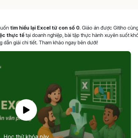
 muốn
tìm hiểu lại Excel từ con số 0
. Giáo án được Gitiho cùn
ệc thực tế
tại doanh nghiệp, bài tập thực hành xuyên suốt kh
 dẫn giải chi tiết. Tham khảo ngay bên dưới!
Học thử khóa này