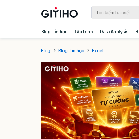
Blog Tin học
Lập trình
Data Analysis
H
Câu chuyện khách hàng
Ebook - Template 
Blog
Blog Tin học
Excel