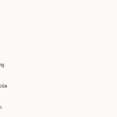
ng
 của
m