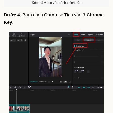
Kéo thả video vào trình chỉnh sửa
Bước 4
: Bấm chọn
Cutout
> Tích vào ô
Chroma
Key
.