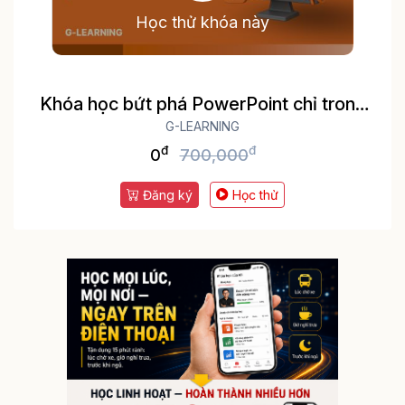
Học thử khóa này
Khóa học bứt phá PowerPoint chỉ trong
G-LEARNING
3h
đ
đ
0
700,000
Đăng ký
Học thử