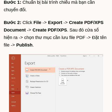
Bước 1:
Chuẩn bị bài trình chiếu mà bạn cần
chuyển đổi.
Bước 2:
Click
File
->
Export
->
Create PDF/XPS
Document
->
Create PDF/XPS
. Sau đó cửa sổ
hiện ra -> chọn thư mục cần lưu file PDF -> Đặt tên
file ->
Publish
.