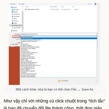
Một cách khác nữa là bạn có thể chọn File → Save As
Như vậy chỉ với những cú click chuột trong “tích tắc”
là bạn đã chuyển đổi file thành công, thật đơn giản