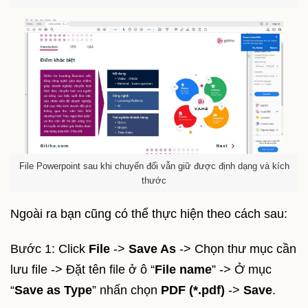
File Powerpoint sau khi chuyển đổi vẫn giữ được định dạng và kích
thước
Ngoài ra bạn cũng có thể thực hiện theo cách sau:
Bước 1: Click
File
->
Save As
-> Chọn thư mục cần
lưu file -> Đặt tên file ở ô “
File name
” -> Ở mục
“
Save as Type
” nhấn chọn
PDF (*.pdf)
->
Save
.