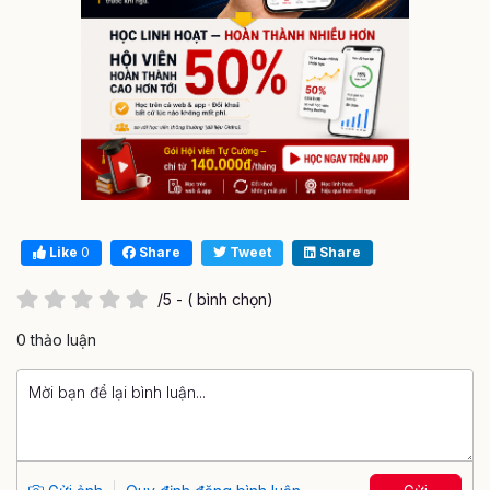
Like
0
Share
Tweet
Share
/5 - ( bình chọn)
0 thảo luận