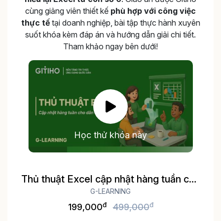
cùng giảng viên thiết kế
phù hợp với công việc
thực tế
tại doanh nghiệp, bài tập thực hành xuyên
suốt khóa kèm đáp án và hướng dẫn giải chi tiết.
Tham khảo ngay bên dưới!
Học thử khóa này
Thủ thuật Excel cập nhật hàng tuần cho
dân văn phòng
G-LEARNING
đ
đ
199,000
499,000