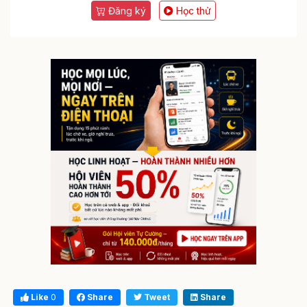
Đăng ký
Học thử
Like
0
Share
Tweet
Share