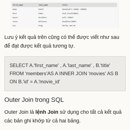
Lưu ý kết quả trên cũng có thể được viết như sau
để đạt được kết quả tương tự.
SELECT A.'first_name' , A.'last_name' , B.'title' 
FROM 'members'AS A INNER JOIN 'movies' AS B 
ON B.'id' = A.'movie_id'
Outer Join trong SQL
Outer Join là
lệnh Join
sử dụng cho tất cả kết quả
các bản ghi khớp từ cả hai bảng.