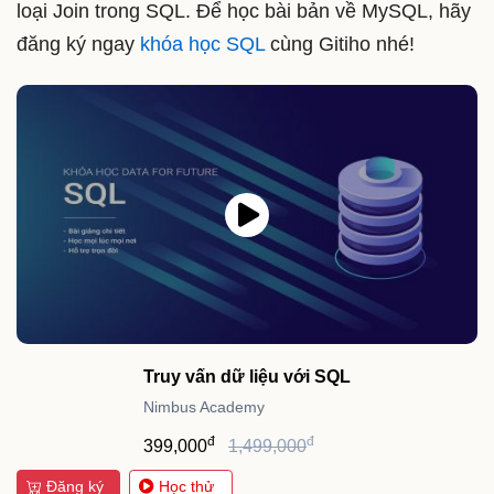
loại Join trong SQL. Để học bài bản về MySQL, hãy
đăng ký ngay
khóa học SQL
cùng Gitiho nhé!
Truy vấn dữ liệu với SQL
Nimbus Academy
đ
đ
399,000
1,499,000
Đăng ký
Học thử