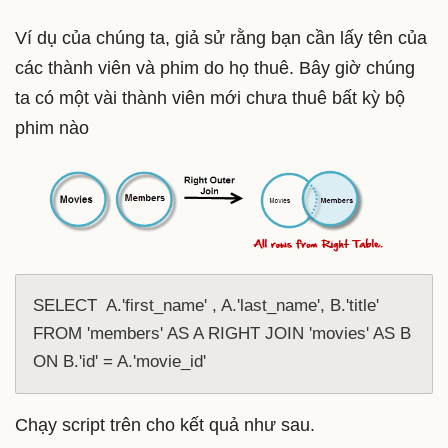
Ví dụ của chúng ta, giả sử rằng bạn cần lấy tên của
các thành viên và phim do họ thuê. Bây giờ chúng
ta có một vài thành viên mới chưa thuê bất kỳ bộ
phim nào
SELECT  A.'first_name' , A.'last_name', B.'title' 
FROM 'members' AS A RIGHT JOIN 'movies' AS B 
ON B.'id' = A.'movie_id' 
Chạy script trên cho kết quả như sau.