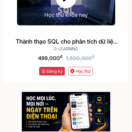
Học thử khóa này
Thành thạo SQL cho phân tích dữ liệu
chỉ trong 8 giờ
G-LEARNING
đ
đ
499,000
1,500,000
Đăng ký
Học thử