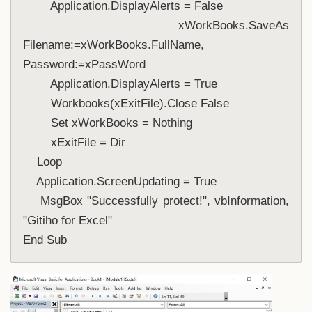
        Application.DisplayAlerts = False
        xWorkBooks.SaveAs 
Filename:=xWorkBooks.FullName, 
Password:=xPassWord
        Application.DisplayAlerts = True
        Workbooks(xExitFile).Close False
        Set xWorkBooks = Nothing
        xExitFile = Dir
    Loop
    Application.ScreenUpdating = True
    MsgBox "Successfully protect!", vbInformation, 
"Gitiho for Excel"
End Sub