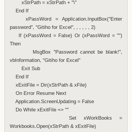
        xStrPath = xStrPath + "\"
    End If
    xPassWord = Application.InputBox("Enter 
password", "Gitiho for Excel", , , , , , 2)
    If (xPassWord = False) Or (xPassWord = "") 
Then
        MsgBox "Password cannot be blank!", 
vbInformation, "Gitiho for Excel"
        Exit Sub
    End If
    xExitFile = Dir(xStrPath & xFile)
    On Error Resume Next
    Application.ScreenUpdating = False
    Do While xExitFile <> ""
        Set xWorkBooks = 
Workbooks.Open(xStrPath & xExitFile)