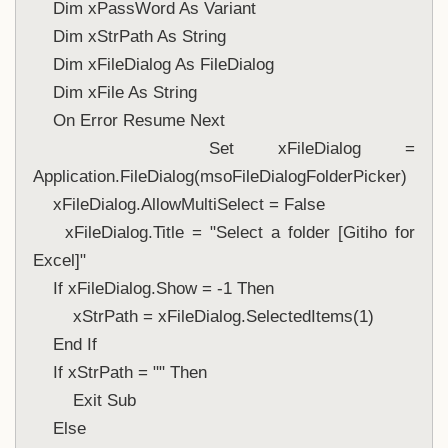
    Dim xPassWord As Variant
    Dim xStrPath As String
    Dim xFileDialog As FileDialog
    Dim xFile As String
    On Error Resume Next
    Set xFileDialog = 
Application.FileDialog(msoFileDialogFolderPicker)
    xFileDialog.AllowMultiSelect = False
    xFileDialog.Title = "Select a folder [Gitiho for 
Excel]"
    If xFileDialog.Show = -1 Then
        xStrPath = xFileDialog.SelectedItems(1)
    End If
    If xStrPath = "" Then
        Exit Sub
    Else