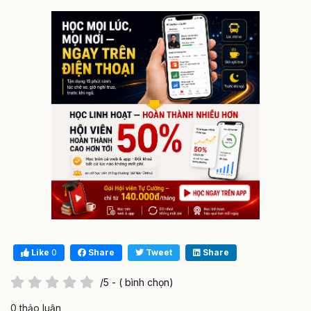
Like
0
Share
Tweet
Share
/5 - ( bình chọn)
0 thảo luận