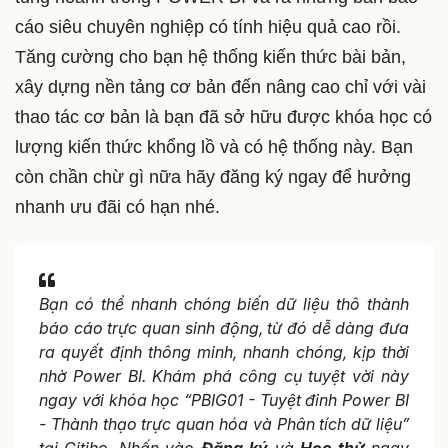
cáo siêu chuyên nghiệp có tính hiệu quả cao rồi.
Tăng cường cho bạn hệ thống kiến thức bài bản,
xây dựng nền tảng cơ bản đến nâng cao chỉ với vài
thao tác cơ bản là bạn đã sở hữu được khóa học có
lượng kiến thức khổng lồ và có hệ thống này. Bạn
còn chần chừ gì nữa hãy đăng ký ngay để hưởng
nhanh ưu đãi có hạn nhé.
Bạn có thể nhanh chóng biến dữ liệu thô thành
báo cáo trực quan sinh động, từ đó dễ dàng đưa
ra quyết định thông minh, nhanh chóng, kịp thời
nhờ Power BI. Khám phá công cụ tuyệt vời này
ngay với khóa học “PBIG01 - Tuyệt đỉnh Power BI
- Thành thạo trực quan hóa và Phân tích dữ liệu”
tại Gitiho. Nhấn vào
Đăng ký
và
Học thử
ngay