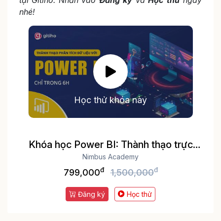
nhé!
Học thử khóa này
Khóa học Power BI: Thành thạo trực
quan hóa và Phân tích dữ liệu
Nimbus Academy
đ
đ
799,000
1,500,000
Đăng ký
Học thử