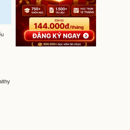
ếu
althy