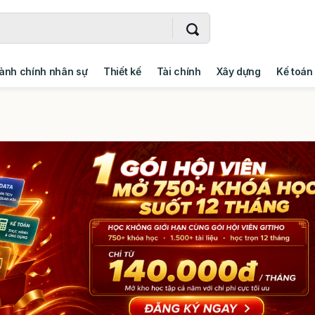
ành chính nhân sự
Thiết kế
Tài chính
Xây dựng
Kế toán
- Addin
Ngoại ngữ