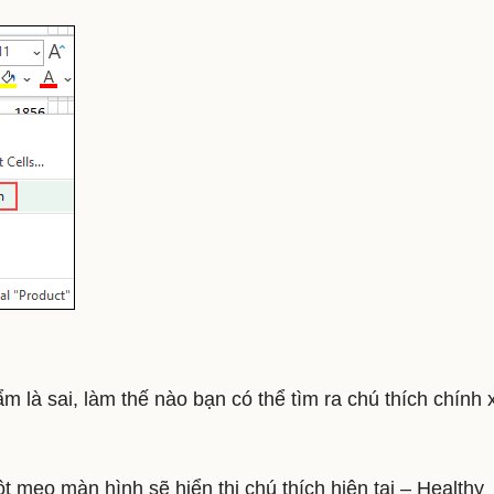
m là sai, làm thế nào bạn có thể tìm ra chú thích chính 
t mẹo màn hình sẽ hiển thị chú thích hiện tại – Healthy