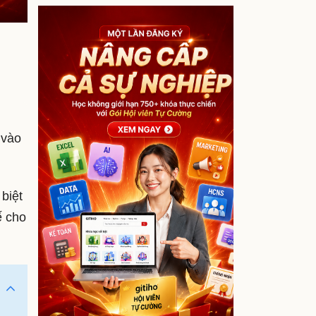
 vào
biệt
ế cho