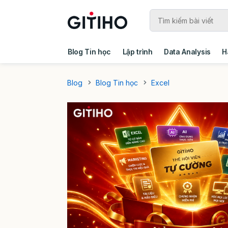
Blog Tin học
Lập trình
Data Analysis
H
Câu chuyện khách hàng
Ebook - Template 
Blog
Blog Tin học
Excel