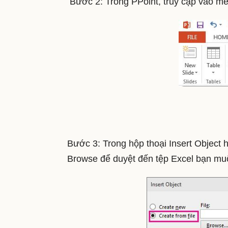
Bước 2: Trong PPoint, truy cập vào men
Bước 3: Trong hộp thoại Insert Object hi
Browse để duyệt đến tệp Excel bạn muốn