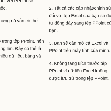
đối với PPoint sẽ
gốc.
2. Tất cả các cập nhật/chỉnh s
đối với tệp Excel của bạn sẽ đ
hưng nó vẫn có thể
tự động đẩy sang tệp PPoint c
bạn.
ộ trong tệp PPoint, nên
3. Bạn sẽ cần mở cả Excel và
ng lên. Đây có thể là
PPoint trên máy tính của mình.
iều dữ liệu, bảng và
4. Không tăng kích thước tệp
PPoint vì dữ liệu Excel không
được lưu trữ trong tệp PPoint.