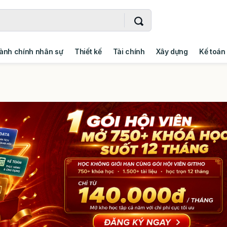
ành chính nhân sự
Thiết kế
Tài chính
Xây dựng
Kế toán
- Addin
Ngoại ngữ