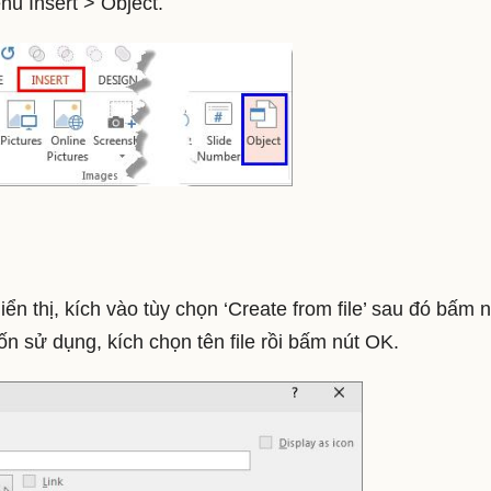
u Insert > Object.
ển thị, kích vào tùy chọn ‘Create from file’ sau đó bấm n
 sử dụng, kích chọn tên file rồi bấm nút OK.