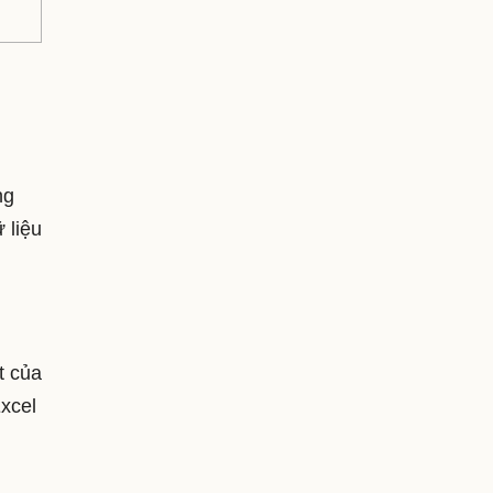
ng
 liệu
t của
Excel