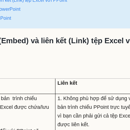
n kết (Link) tệp Excel với PPoint
PowerPoint
PPoint
Embed) và liên kết (Link) tệp Excel v
Liên kết
 bản trình chiếu
1. Không phù hợp để sử dụng 
từ Excel được chứa/lưu
bản trình chiếu PPoint trực tuy
vì bạn cần phải gửi cả tệp Exce
được liên kết.