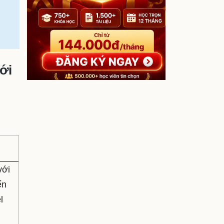
ới
với
ến
l