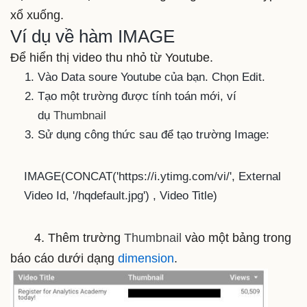
xổ xuống.
Ví dụ về hàm IMAGE
Để hiển thị video thu nhỏ từ Youtube.
Vào Data soure Youtube của bạn. Chọn Edit.
Tạo một trường được tính toán mới, ví
dụ
Thumbnail
Sử dụng công thức sau để tạo trường Image:
IMAGE
(
CONCAT
(
'https://i.ytimg.com/vi/'
, External
Video Id,
'/hqdefault.jpg'
) , Video Title)
4. Thêm trường
Thumbnail
vào một bảng trong
báo cáo dưới dạng
dimension
.