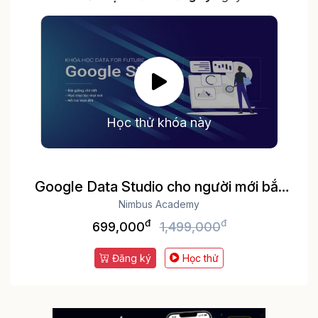
Học thử khóa này
Google Data Studio cho người mới bắt
Nimbus Academy
đầu
đ
đ
699,000
1,499,000
Đăng ký
Học thử