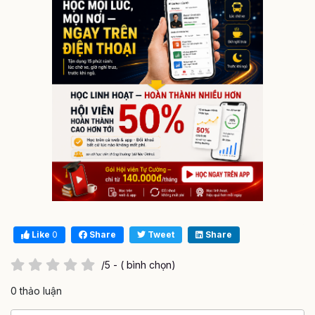
Like
0
Share
Tweet
Share
/5 - ( bình chọn)
0 thảo luận