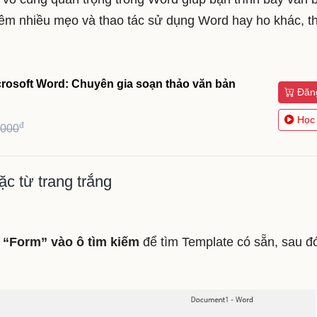
êm nhiều mẹo và thao tác sử dụng Word hay ho khác, 
crosoft Word: Chuyên gia soạn thảo văn bản
Đăn
Học
đ
,000
c từ trang trắng
“Form” vào ô tìm kiếm
để tìm Template có sẵn, sau đ