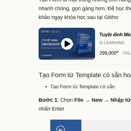
nhanh chóng, gọn gàng hơn. Để học th
khảo ngay khóa học sau tại Gitiho:
Tuyệt đỉnh Mi
G-LEARNING
đ
299,000
799
Tạo Form từ Template có sẵn hoặ
Tạo Form từ Template có sẵn
Bước 1
: Chọn
File → New → Nhập từ 
nhấn Enter