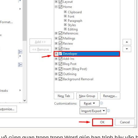
 vô cùng quan trọng trong Word giúp bạn trình bày văn 