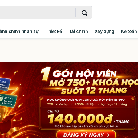
ành chính nhân sự
Thiết kế
Tài chính
Xây dựng
Kế toán
- Addin
Ngoại ngữ