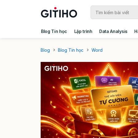
Blog Tin học
Lập trình
Data Analysis
H
Câu chuyện khách hàng
Ebook - Template 
Blog
Blog Tin học
Word