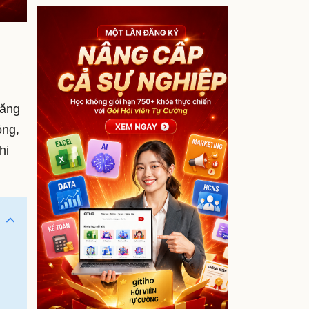
năng
ồng,
hi