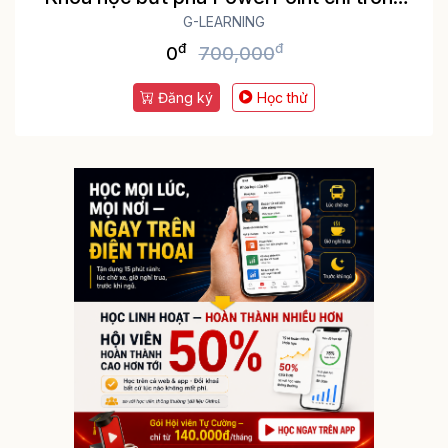
G-LEARNING
3h
đ
đ
0
700,000
Đăng ký
Học thử