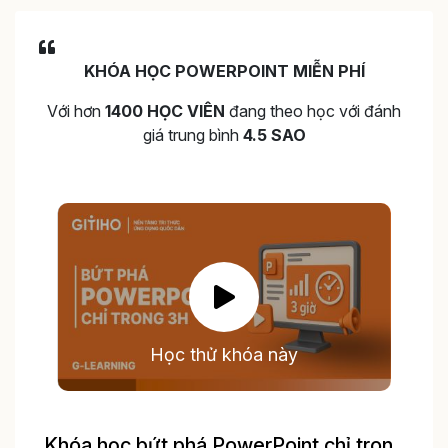
KHÓA HỌC POWERPOINT MIỄN PHÍ
Với hơn
1400 HỌC VIÊN
đang theo học với đánh
giá trung bình
4.5 SAO
Học thử khóa này
Khóa học bứt phá PowerPoint chỉ trong