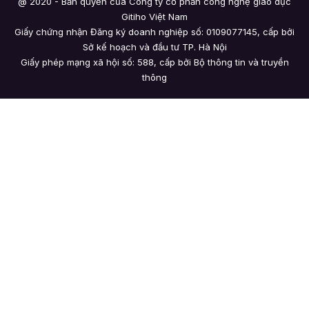
@ 2020 - Bản quyền của Công ty cổ phần công nghệ giáo dục
Gitiho Việt Nam
Giấy chứng nhận Đăng ký doanh nghiệp số: 0109077145, cấp bởi
Sở kế hoạch và đầu tư TP. Hà Nội
Giấy phép mạng xã hội số: 588, cấp bởi Bộ thông tin và truyền
thông