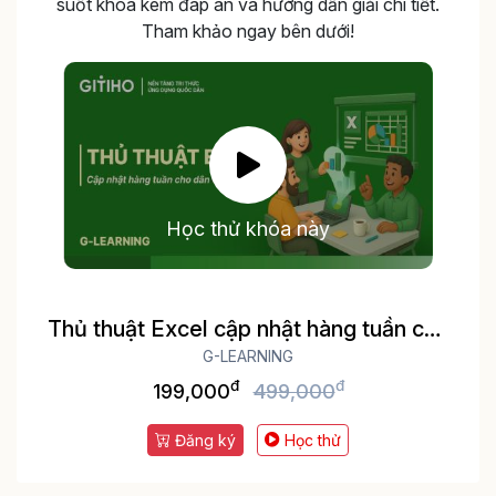
suốt khóa kèm đáp án và hướng dẫn giải chi tiết.
Tham khảo ngay bên dưới!
Học thử khóa này
Thủ thuật Excel cập nhật hàng tuần cho
dân văn phòng
G-LEARNING
đ
đ
199,000
499,000
Đăng ký
Học thử