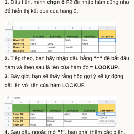
1.
Đầu tiên, mình
chọn ô
F2 để nhập hàm cũng như
để hiển thị kết quả của hàng 2.
2.
Tiếp theo, bạn hãy nhập dấu bằng
"="
để bắt đầu
hàm và theo sau là tên của hàm đó
= LOOKUP
.
3
. Bây giờ, bạn sẽ thấy rằng hộp gợi ý sẽ tự động
bật lên với tên của hàm LOOKUP.
4.
Sau dấu ngoặc mở
"("
, bạn phải thêm các biến.