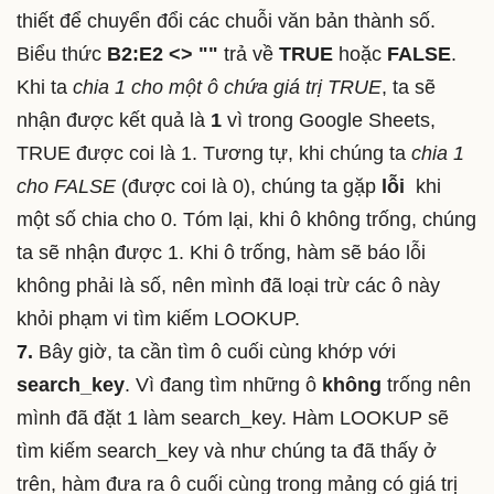
thiết để chuyển đổi các chuỗi văn bản thành số.
Biểu thức
B2:E2 <> ""
trả về
TRUE
hoặc
FALSE
.
Khi ta
chia 1 cho một ô chứa giá trị TRUE
, ta sẽ
nhận được kết quả là
1
vì trong Google Sheets,
TRUE được coi là 1. Tương tự, khi chúng ta
chia 1
cho FALSE
(được coi là 0), chúng ta gặp
lỗi
khi
một số chia cho 0. Tóm lại, khi ô không trống, chúng
ta sẽ nhận được 1. Khi ô trống, hàm sẽ báo lỗi
không phải là số, nên mình đã loại trừ các ô này
khỏi phạm vi tìm kiếm LOOKUP.
7.
Bây giờ, ta cần tìm ô cuối cùng khớp với
search_key
. Vì đang tìm những ô
không
trống nên
mình đã đặt 1 làm search_key. Hàm LOOKUP sẽ
tìm kiếm search_key và như chúng ta đã thấy ở
trên, hàm đưa ra ô cuối cùng trong mảng có giá trị