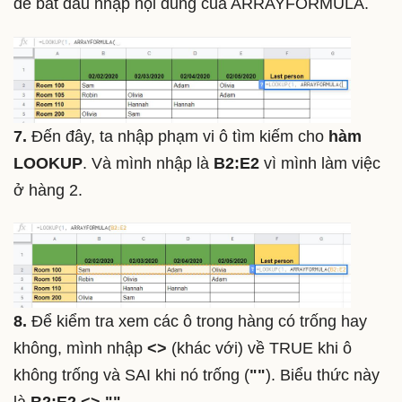
để bắt đầu nhập nội dung của ARRAYFORMULA.
7.
Đến đây, ta nhập phạm vi ô tìm kiếm cho
hàm
LOOKUP
. Và mình nhập là
B2:E2
vì mình làm việc
ở hàng 2.
8.
Để kiểm tra xem các ô trong hàng có trống hay
không, mình nhập
<>
(khác với) về TRUE khi ô
không trống và SAI khi nó trống (
""
). Biểu thức này
là
B2:E2 <> ""
.