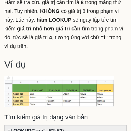
Hàm sẽ tra cứu giá trị cần tìm là
8
trong mảng thứ
hai. Tuy nhiên,
KHÔNG
có giá trị 8 trong phạm vi
này. Lúc này,
hàm LOOKUP
sẽ ngay lập tức tìm
kiếm
giá trị nhỏ hơn giá trị cần tìm
trong phạm vi
đó, tức sẽ là giá trị
4
, tương ứng với chữ
"f"
trong
ví dụ trên.
Ví dụ
Tìm kiếm giá trị dạng văn bản
=LOOKUP("zzz", B2:E2)