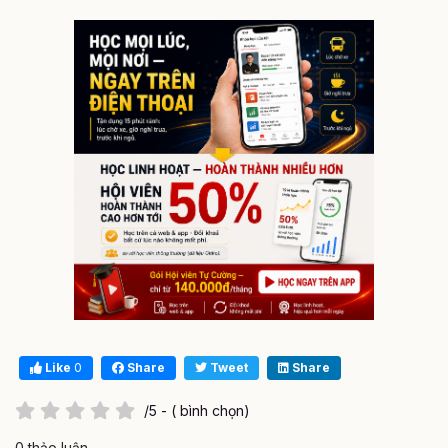
Like
0
Share
Tweet
Share
/5 - ( bình chọn)
0 thảo luận