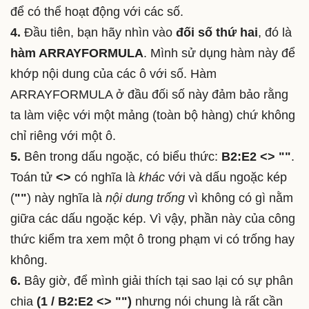
để có thể hoạt động với các số.
4.
Đầu tiên, bạn hãy nhìn vào
đối số thứ hai
, đó là
hàm ARRAYFORMULA
. Mình sử dụng hàm này để
khớp nội dung của các ô với số. Hàm
ARRAYFORMULA ở đầu đối số này đảm bảo rằng
ta làm việc với một mảng (toàn bộ hàng) chứ không
chỉ riêng với một ô.
5.
Bên trong dấu ngoặc, có biểu thức:
B2:E2 <> ""
.
Toán tử
<>
có nghĩa là
khác
với và dấu ngoặc kép
(
""
) này nghĩa là
nội dung trống
vì không có gì nằm
giữa các dấu ngoặc kép. Vì vậy, phần này của công
thức kiểm tra xem một ô trong phạm vi có trống hay
không.
6.
Bây giờ, để mình giải thích tại sao lại có sự phân
chia
(1 / B2:E2 <> "")
nhưng nói chung là rất cần