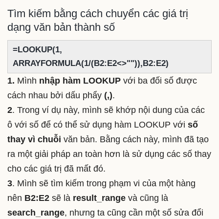
Tìm kiếm bằng cách chuyển các giá trị
dạng văn bản thành số
=LOOKUP(1,
ARRAYFORMULA(1/(B2:E2<>"")),B2:E2)
1.
Mình
nhập hàm LOOKUP
với ba đối số được
cách nhau bởi dấu phẩy
(,)
.
2
. Trong ví dụ này, mình sẽ khớp nội dung của các
ô với số để có thể sử dụng hàm LOOKUP với
số
thay vì chuỗi
văn bản. Bằng cách này, mình đã tạo
ra một giải pháp an toàn hơn là sử dụng các số thay
cho các giá trị đã mất đó.
3
. Mình sẽ tìm kiếm trong phạm vi của một hàng
nên
B2:E2
sẽ là
result_range
và cũng là
search_range
, nhưng ta cũng cần một số sửa đổi