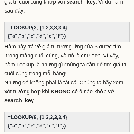
giá trị cuối cùng khớp với
search_key.
Ví dụ hàm
sau đây:
=LOOKUP(3, {1,2,3,3,3,4},
{"a","b","c","d","e","f"})
Hàm này trả về giá trị tương ứng của 3 được tìm
trong mảng cuối cùng, và đó là chữ
"e"
. Vì vậy,
hàm Lookup là những gì chúng ta cần để tìm giá trị
cuối cùng trong mỗi hàng!
Nhưng đó không phải là tất cả. Chúng ta hãy xem
xét trường hợp khi
KHÔNG
có ô nào khớp với
search_key
.
=LOOKUP(8, {1,2,3,3,3,4},
{"a","b","c","d","e","f"})