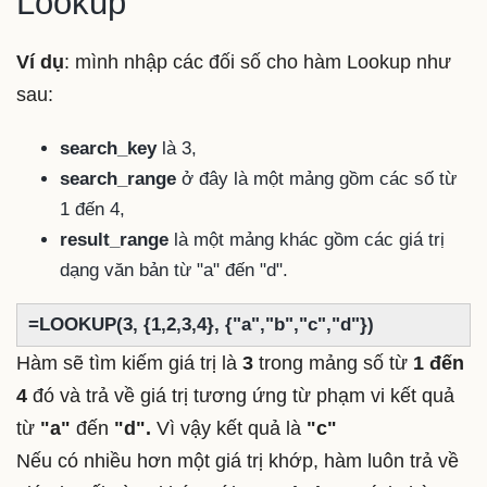
Lookup
Ví dụ
: mình nhập các đối số cho hàm Lookup như
sau:
search_key
là 3,
search_range
ở đây là một mảng gồm các số từ
1 đến 4,
result_range
là một mảng khác gồm các giá trị
dạng văn bản từ "a" đến "d".
=LOOKUP(3, {1,2,3,4}, {"a","b","c","d"})
Hàm sẽ tìm kiếm giá trị là
3
trong mảng số từ
1 đến
4
đó và trả về giá trị tương ứng từ phạm vi kết quả
từ
"a"
đến
"d".
Vì vậy kết quả là
"c"
Nếu có nhiều hơn một giá trị khớp, hàm luôn trả về