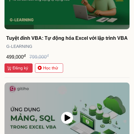
Tuyệt đỉnh VBA: Tự động hóa Excel với lập trình VBA
G-LEARNING
đ
đ
499,000
799,000
Đăng ký
Học thử