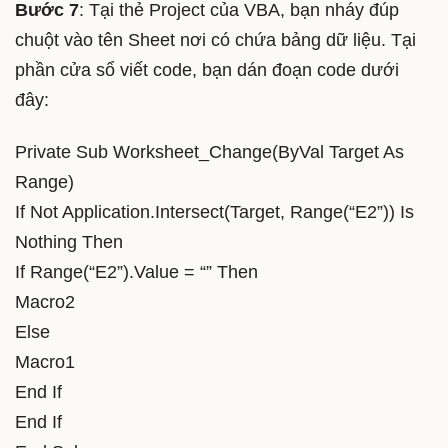
Bước 7
: Tại thẻ Project của VBA, bạn nháy đúp
chuột vào tên Sheet nơi có chứa bảng dữ liệu. Tại
phần cửa sổ viết code, bạn dán đoạn code dưới
đây:
Private Sub Worksheet_Change(ByVal Target As
Range)
If Not Application.Intersect(Target, Range(“E2”)) Is
Nothing Then
If Range(“E2”).Value = “” Then
Macro2
Else
Macro1
End If
End If