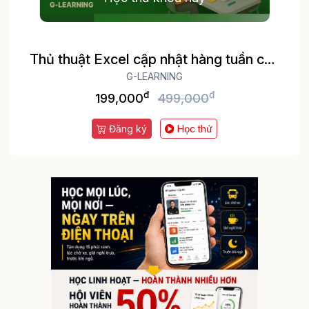
Thủ thuật Excel cập nhật hàng tuần cho
dân văn phòng
G-LEARNING
đ
đ
199,000
499,000
Đăng ký
Học thử