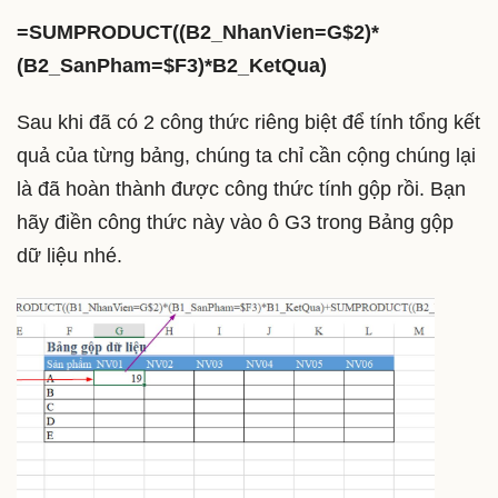
=SUMPRODUCT((B2_NhanVien=G$2)*
(B2_SanPham=$F3)*B2_KetQua)
Sau khi đã có 2 công thức riêng biệt để tính tổng kết
quả của từng bảng, chúng ta chỉ cần cộng chúng lại
là đã hoàn thành được công thức tính gộp rồi. Bạn
hãy điền công thức này vào ô G3 trong Bảng gộp
dữ liệu nhé.