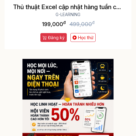
Thủ thuật Excel cập nhật hàng tuần cho
dân văn phòng
G-LEARNING
đ
đ
199,000
499,000
Đăng ký
Học thử