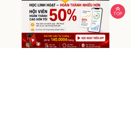
TOP
Like
0
Share
Tweet
Share
/5 - ( bình chọn)
0 thảo luận
Gửi ảnh
Quy định đăng bình luận
Gửi