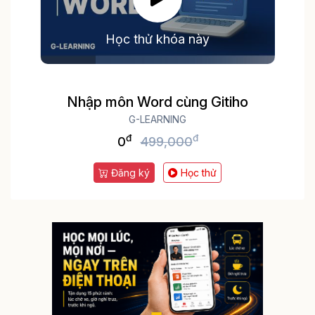
Học thử khóa này
Nhập môn Word cùng Gitiho
G-LEARNING
đ
đ
0
499,000
Đăng ký
Học thử