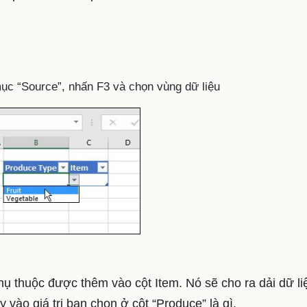
mục “Source”, nhấn F3 và chọn vùng dữ liệu
phụ thuộc được thêm vào cột Item. Nó sẽ cho ra dải dữ li
 vào giá trị bạn chọn ở cột “Produce” là gì.