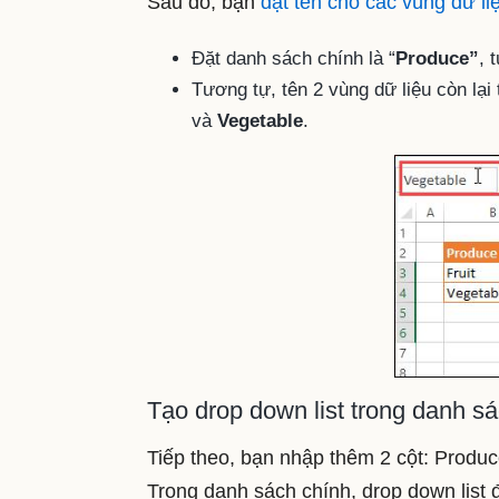
Sau đó, bạn
đặt tên cho các vùng dữ li
Đặt danh sách chính là “
Produce”
, 
Tương tự, tên 2 vùng dữ liệu còn lạ
và
Vegetable
.
Tạo drop down list trong danh s
Tiếp theo, bạn nhập thêm 2 cột: Produc
Trong danh sách chính, drop down list