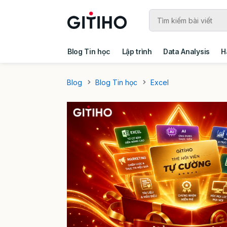
Blog Tin học
Lập trình
Data Analysis
H
Câu chuyện khách hàng
Ebook - Template 
Blog
Blog Tin học
Excel