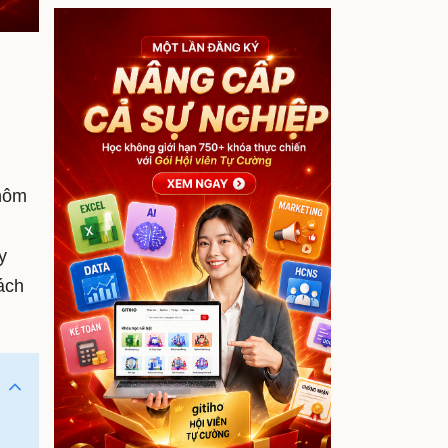
 hôm
y
cách