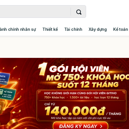
ành chính nhân sự
Thiết kế
Tài chính
Xây dựng
Kế toán
- Addin
Ngoại ngữ