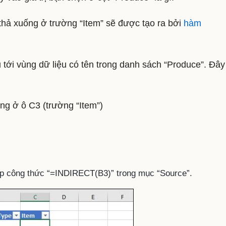
thả xuống ở trường “Item” sẽ được tạo ra bởi
hàm
tới vùng dữ liệu có tên trong danh sách “Produce”. Đây
ng ở ô C3 (trường “Item”)
hập công thức “=INDIRECT(B3)” trong mục “Source”.