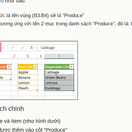
ệu
như sau:
tức là tên vùng (B3:B4) sẽ là “Produce”
i tương ứng với tên 2 mục trong danh sách “Produce”, đó là:
ách chính
e và Item (như hình dưới)
 được thêm vào cột “Produce”