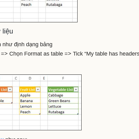
 liệu
ch như định dạng bảng
=> Chọn Format as table => Tick “My table has header