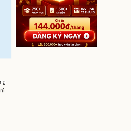
ong
thì