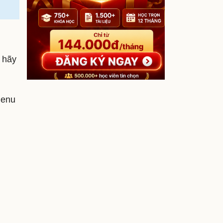
n hãy
menu