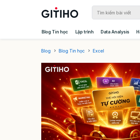
Blog Tin học
Lập trình
Data Analysis
H
Câu chuyện khách hàng
Ebook - Template 
Blog
Blog Tin học
Excel