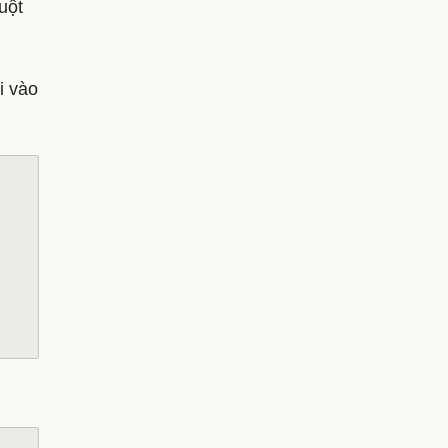
uột
i vào