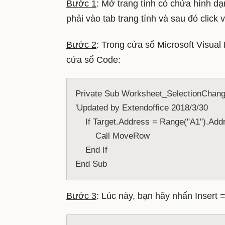
Bước 1
: Mở trang tính có chứa hình dạn
phải vào tab trang tính và sau đó click
Bước 2
: Trong cửa sổ Microsoft Visual
cửa sổ Code:
Private Sub Worksheet_SelectionChang
'Updated by Extendoffice 2018/3/30
    If Target.Address = Range("A1").Ad
        Call MoveRow
    End If
End Sub
Bước 3
: Lúc này, bạn hãy nhấn Inser