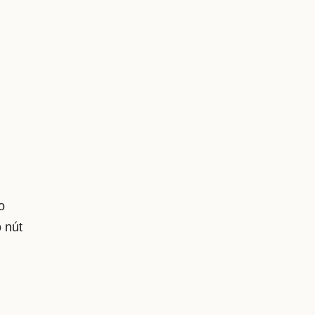
o
o nút