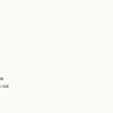
nk
k nút