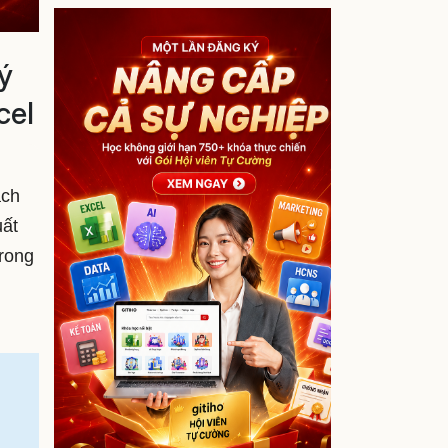
ý
cel
ách
uất
Trong