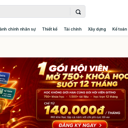
ành chính nhân sự
Thiết kế
Tài chính
Xây dựng
Kế toán
- Addin
Ngoại ngữ