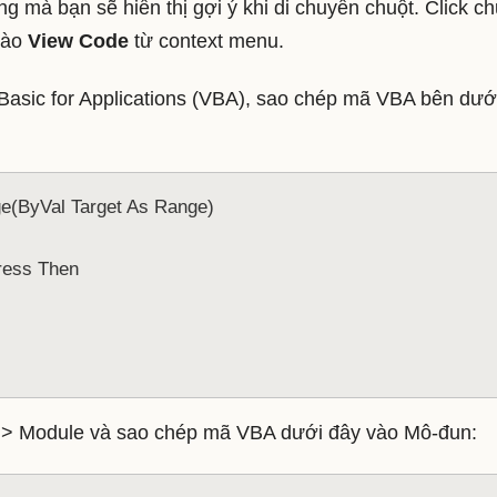
g mà bạn sẽ hiển thị gợi ý khi di chuyển chuột. Click ch
 vào
View Code
từ context menu.
 Basic for Applications (VBA), sao chép mã VBA bên dướ
e(ByVal Target As Range)
dress Then
t => Module và sao chép mã VBA dưới đây vào Mô-đun: