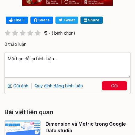
Like
0
Share
Tweet
Share
/5 - ( bình chọn)
0 thảo luận
Gửi ảnh
Quy định đăng bình luận
Gửi
Bài viết liên quan
Dimension và Metric trong Google
Data studio