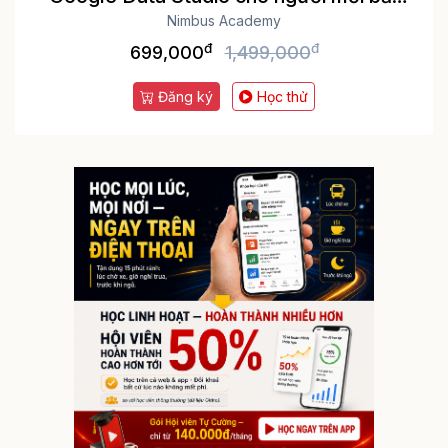
Nimbus Academy
đầu
đ
đ
699,000
1,499,000
Đăng ký
Học thử