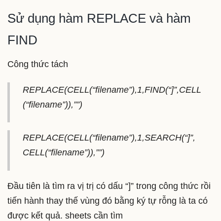
Sử dụng hàm REPLACE và hàm
FIND
Công thức tách
REPLACE(CELL(“filename”),1,FIND(“]”,CELL
(“filename”)),””)
REPLACE(CELL(“filename”),1,SEARCH(“]”,
CELL(“filename”)),””)
Đầu tiên là tìm ra vị trị có dấu “]” trong công thức rồi
tiến hành thay thế vùng đó bằng ký tự rỗng là ta có
được kết quả. sheets cần tìm