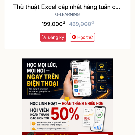
Thủ thuật Excel cập nhật hàng tuần cho
dân văn phòng
G-LEARNING
đ
đ
199,000
499,000
Đăng ký
Học thử