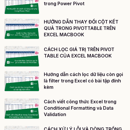
trong Power Pivot
HƯỚNG DẪN THAY ĐỔI CỘT KẾT
QUẢ TRONG PIVOTTABLE TRÊN
EXCEL MACBOOK
CÁCH LỌC GIÁ TRỊ TRÊN PIVOT
TABLE CỦA EXCEL MACBOOK
Hướng dẫn cách lọc dữ liệu còn gọi
là filter trong Excel có bài tập đính
kèm
Cách viết công thức Excel trong
Conditional Formatting và Data
Validation
CÁCH XỬ LÝ LỖI VÀ DÒNG TRỐNG