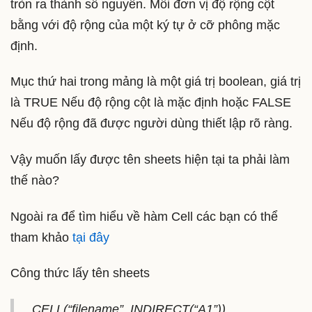
tròn ra thành số nguyên. Mỗi đơn vị độ rộng cột
bằng với độ rộng của một ký tự ở cỡ phông mặc
định.
Mục thứ hai trong mảng là một giá trị boolean, giá trị
là TRUE Nếu độ rộng cột là mặc định hoặc FALSE
Nếu độ rộng đã được người dùng thiết lập rõ ràng.
Vậy muốn lấy được tên sheets hiện tại ta phải làm
thế nào?
Ngoài ra để tìm hiểu về hàm Cell các bạn có thể
tham khảo
tại đây
Công thức lấy tên sheets
CELL(“filename”, INDIRECT(“A1”))