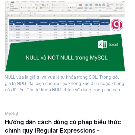
NULL vừa là giá trị và vừa là từ khóa trong SQL. Trong đó,
giá trị NULL đại diện cho dữ liệu không xác định hoặc không
có dữ liệu. Còn từ khóa NULL được sử dụng trong các câu
lệnh SQL để kiểm tra, so sánh hoặc thao tác với các giá trị
NULL trong bảng....
MySql
Hướng dẫn cách dùng cú pháp biểu thức
chính quy (Regular Expressions -