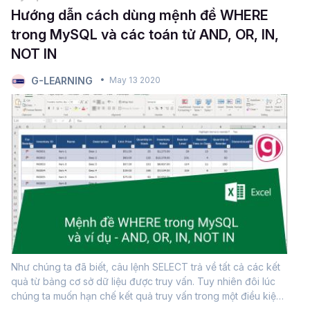
Hướng dẫn cách dùng mệnh đề WHERE
trong MySQL và các toán tử AND, OR, IN,
NOT IN
G-LEARNING
May 13 2020
Như chúng ta đã biết, câu lệnh SELECT trả về tất cả các kết
quả từ bảng cơ sở dữ liệu được truy vấn. Tuy nhiên đôi lúc
chúng ta muốn hạn chế kết quả truy vấn trong một điều kiện