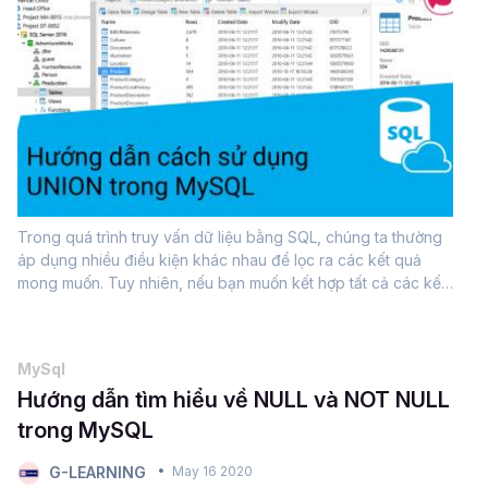
Trong quá trình truy vấn dữ liệu bằng SQL, chúng ta thường
áp dụng nhiều điều kiện khác nhau để lọc ra các kết quả
mong muốn. Tuy nhiên, nếu bạn muốn kết hợp tất cả các kết
quả truy vấn thành một tập hợp duy nhất, câu lệnh UNION
trong SQL chính là công...
MySql
Hướng dẫn tìm hiểu về NULL và NOT NULL
trong MySQL
G-LEARNING
May 16 2020