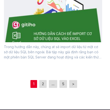
Trong hướng dẫn này, chúng at sẽ import dữ liệu từ một cơ
sở dữ liệu SQL bên ngoài. Bài tập này giả định rằng bạn có
một phiên bản SQL Server đang hoạt động và các kiến thức
cơ bản về SQL Server.Tạo tệp SQL để import vào ExcelĐầu
tiên chúng ta tạo...
1
2
...
5
>