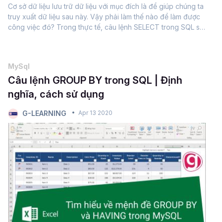
Cơ sở dữ liệu lưu trữ dữ liệu với mục đích là để giúp chúng ta
truy xuất dữ liệu sau này. Vậy phải làm thế nào để làm được
công việc đó? Trong thực tế, câu lệnh SELECT trong SQL sẽ
giúp chúng ta thực hiện truy vấn dữ liệu một cách dễ dàng....
MySql
Câu lệnh GROUP BY trong SQL | Định
nghĩa, cách sử dụng
G-LEARNING
Apr 13 2020