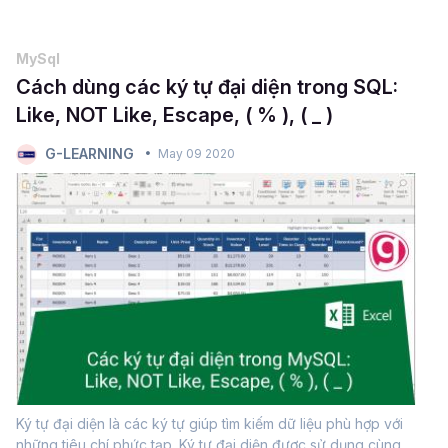
cụ thể. Mệnh đề WHERE của SQL có ích trong các tình huống
như...
MySql
Cách dùng các ký tự đại diện trong SQL:
Like, NOT Like, Escape, ( % ), ( _ )
G-LEARNING
May 09 2020
Ký tự đại diện là các ký tự giúp tìm kiếm dữ liệu phù hợp với
những tiêu chí phức tạp. Ký tự đại diện được sử dụng cùng