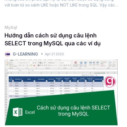
với toán tử so sánh LIKE hoặc NOT LIKE trong SQL. Vậy cách
sử dụng các ký tự đại diện này như nào? Cùng Gitiho tìm
hiểu...
MySql
Hướng dẫn cách sử dụng câu lệnh
SELECT trong MySQL qua các ví dụ
G-LEARNING
Apr 21 2020