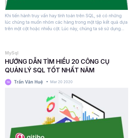
Khi tiến hành truy vấn hay tính toán trên SQL, sẽ có những
lúc chúng ta muốn nhóm các hàng trong một tập kết quả dựa
trên một cột hoặc nhiều cột. Lúc này, chúng ta sẽ sử dụng
câu lệnh GROUP BY trong SQL. Vậy định nghĩa, cách dùng
và ứng dụng của GROUP BY trong...
MySql
HƯỚNG DẪN TÌM HIỂU 20 CÔNG CỤ
QUẢN LÝ SQL TỐT NHẤT NĂM
Trần Văn Huệ
Mar 20 2020