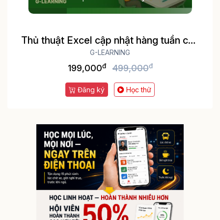
Thủ thuật Excel cập nhật hàng tuần cho
dân văn phòng
G-LEARNING
đ
đ
199,000
499,000
Đăng ký
Học thử