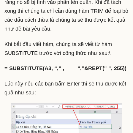
rằng nó sẽ bị tính vào phần tên quận. Khi đã tách
xong thì chúng ta chỉ cần dùng hàm TRIM để loại bỏ
các dấu cách thừa là chúng ta sẽ thu được kết quả
như đề bài yêu cầu.
Khi bắt đầu viết hàm, chúng ta sẽ viết từ hàm
SUBSTITUTE trước với công thức như sau:\
= SUBSTITUTE(A3, “,” , “,”&REPT(" ", 255))
Lúc này nếu các bạn bấm Enter thì sẽ thu được kết
quả như sau: