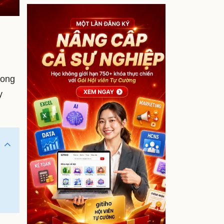
rong
y