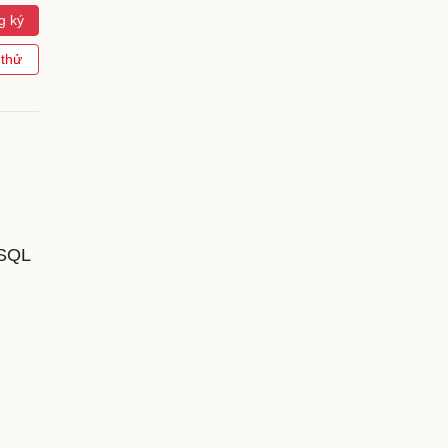
g ký
 thử
 SQL