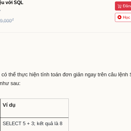
iệu với SQL
Đăn
y
Học
đ
99,000
 có thể thực hiện tính toán đơn giản ngay trên câu lệnh
. như sau:
Ví dụ
SELECT 5 + 3; kết quả là 8