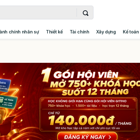
ành chính nhân sự
Thiết kế
Tài chính
Xây dựng
Kế toán
- Addin
Ngoại ngữ