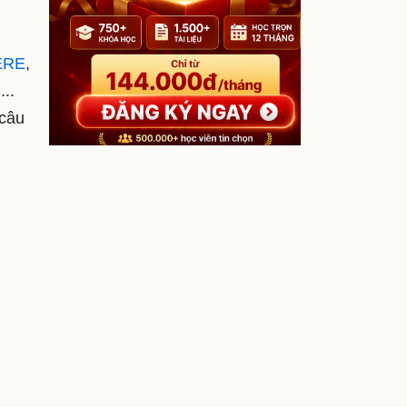
ERE
,
...
 câu