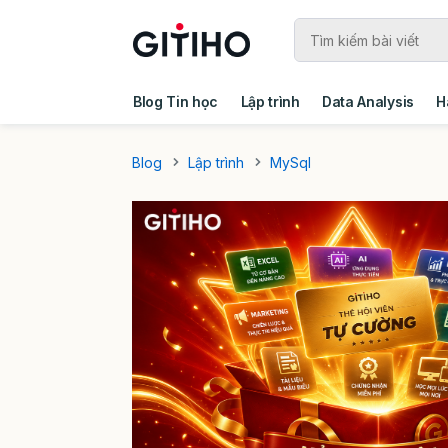
Blog Tin học
Lập trình
Data Analysis
H
Câu chuyện khách hàng
Ebook - Template 
Blog
Lập trình
MySql