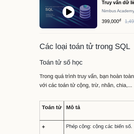
Truy vấn dữ l
Nimbus Academ
đ
399,000
1,4
Các loại toán tử trong SQL
Toán tử số học
Trong quá trình truy vấn, bạn hoàn toàn
với các toán tử cộng, trừ, nhân, chia,..
Toán tử
Mô tả
Phép cộng: cộng các biến số.
+