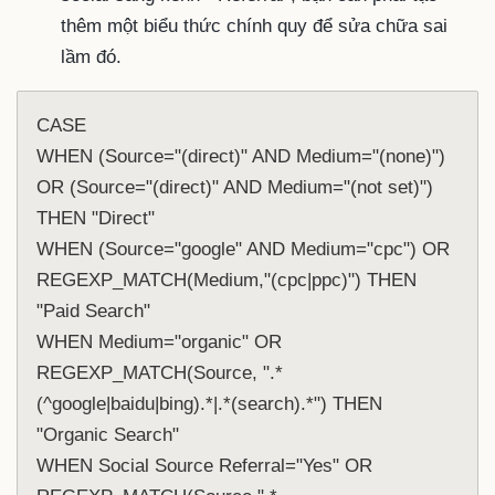
thêm một biểu thức chính quy để sửa chữa sai
lầm đó.
CASE 
WHEN (Source="(direct)" AND Medium="(none)") 
OR (Source="(direct)" AND Medium="(not set)") 
THEN "Direct"
WHEN (Source="google" AND Medium="cpc") OR 
REGEXP_MATCH(Medium,"(cpc|ppc)") THEN 
"Paid Search" 
WHEN Medium="organic" OR 
REGEXP_MATCH(Source, ".*
(^google|baidu|bing).*|.*(search).*") THEN 
"Organic Search" 
WHEN Social Source Referral="Yes" OR 