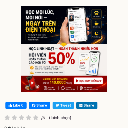
Like
0
Share
Tweet
Share
/5 - ( bình chọn)