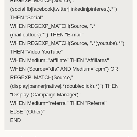
REGEXP_MATCH(Source,".*
(social|fb|facebook|twitter|linkedin|pinterest).*") 
THEN "Social" 
WHEN REGEXP_MATCH(Source, ".*
(mail|outlook).*") THEN "E-mail" 
WHEN REGEXP_MATCH(Source, ".*(youtube).*") 
THEN "Video YouTube"
WHEN Medium="affiliate" THEN "Affiliates" 
WHEN (Source="dfa" AND Medium="cpm") OR 
REGEXP_MATCH(Source,"
(display|banner|native|.*(doubleclick).*)") THEN 
"Display (Campaign Manager)"
WHEN Medium="referral" THEN "Referral" 
ELSE "(Other)" 
END