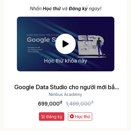
Nhấn
Học thử
và
Đăng ký
ngay!
Học thử khóa này
Google Data Studio cho người mới bắt
Nimbus Academy
đầu
đ
đ
699,000
1,499,000
Đăng ký
Học thử