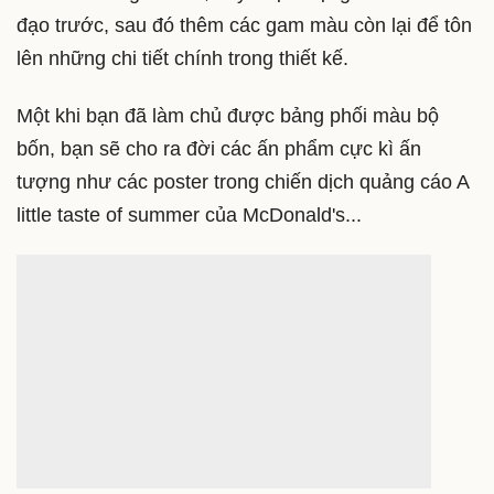
Sự đối lập màu sắc trong bảng phối màu bộ bốn sẽ
tạo ra các điểm nhấn độc đáo cho thiết kế của bạn.
Tuy nhiên, sự xuất hiện của 4 gam màu tách biệt
trên một khung hình rất dễ trở thành một bước đi
sai lầm nếu như bạn không biết cách cân bằng và
tiết chế chúng. Do đó, hãy chọn một gam màu chủ
đạo trước, sau đó thêm các gam màu còn lại để tôn
lên những chi tiết chính trong thiết kế.
Một khi bạn đã làm chủ được bảng phối màu bộ
bốn, bạn sẽ cho ra đời các ấn phẩm cực kì ấn
tượng như các poster trong chiến dịch quảng cáo A
little taste of summer của McDonald's...