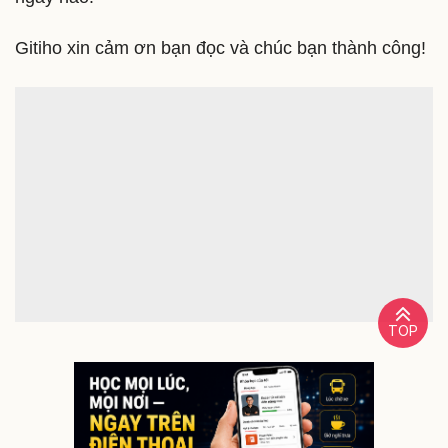
về chúng.
Nếu bạn muốn học thiết kế bài bản, hãy cùng Gitiho
tham gia vào khóa học
Master Illustrator
để làm chủ
công cụ thiết kế đình đám này nhé. Nếu như có bất
kỳ câu hỏi nào về bài học, bạn chỉ cần bình luận, và
giảng viên sẽ giải đáp cho bạn chỉ trong vòng 24
giờ. Vậy thì bạn còn chần chừ gì mà không đăng ký
ngay nào!
Gitiho xin cảm ơn bạn đọc và chúc bạn thành công!
TOP