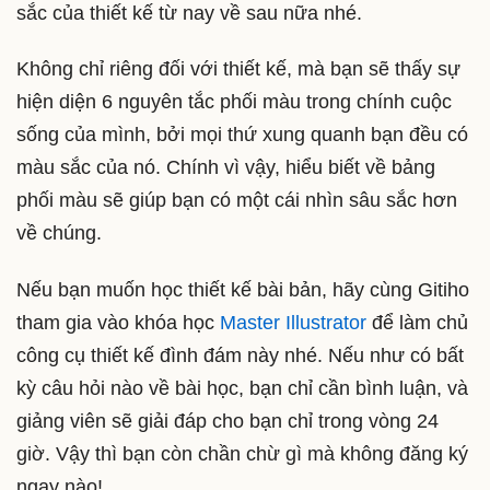
bạn sẽ có thể tạo nên một
bảng phối màu
như ý và
áp dụng nó để thiết kế các ấn phẩm để đời.
Tổng kết
Vậy là bạn đã học được các nguyên tắc phối màu
cơ bản nhất trong thiết kế. Hãy nhớ kỹ và thực hành
vận dụng các nguyên tắc trên vào
bảng phối
màu
để không còn cảm thấy có gì đó sai sai về màu
sắc của thiết kế từ nay về sau nữa nhé.
Không chỉ riêng đối với thiết kế, mà bạn sẽ thấy sự
hiện diện 6 nguyên tắc phối màu trong chính cuộc
sống của mình, bởi mọi thứ xung quanh bạn đều có
màu sắc của nó. Chính vì vậy, hiểu biết về bảng
phối màu sẽ giúp bạn có một cái nhìn sâu sắc hơn