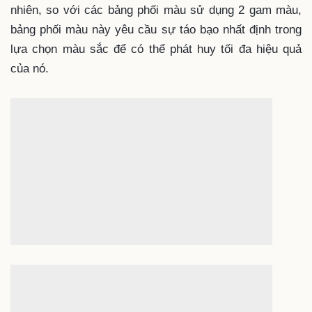
Một
bảng phối màu
bổ túc xen kẽ sẽ đem đến cho
người xem ấn tượng cực mạnh về mặt thị giác. Tuy
nhiên, so với các bảng phối màu sử dụng 2 gam màu,
bảng phối màu này yêu cầu sự táo bạo nhất định trong
lựa chọn màu sắc để có thể phát huy tối đa hiệu quả
của nó.