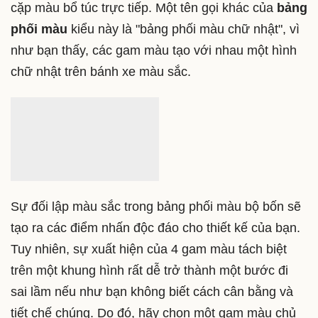
bảng phối màu
bổ sung xen kẽ cho logo của mình, ví
dụ như Mountain Dew, Mozilla Firefox, Taco Bell,...
Nguyên tắc Tetradic - Phối màu bộ bốn
Được biết đến như nguyên tắc phối màu khó nhất,
Tetradic - Phối màu bộ bốn được tạo thành bởi 2
cặp màu bổ túc trực tiếp. Một tên gọi khác của
bảng
phối màu
kiểu này là "bảng phối màu chữ nhật", vì
như bạn thấy, các gam màu tạo với nhau một hình
chữ nhật trên bánh xe màu sắc.