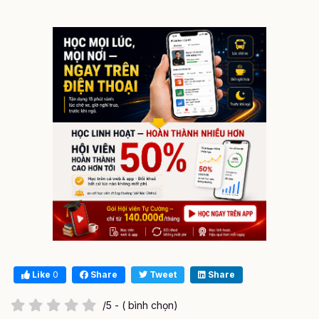
Like
0
Share
Tweet
Share
/5 - ( bình chọn)