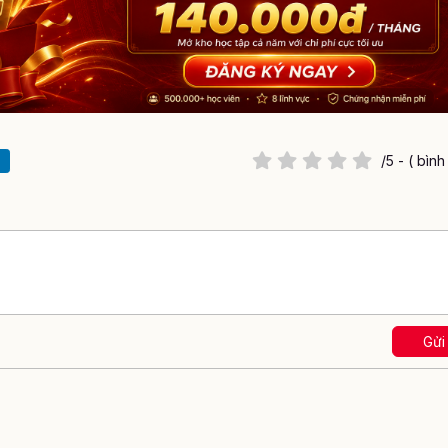
/5 - ( bìn
Gửi