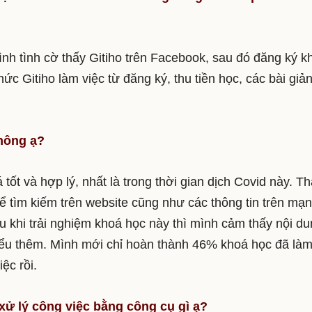
mình tình cờ thấy Gitiho trên Facebook, sau đó đăng ký k
hức Gitiho làm việc từ đăng ký, thu tiền học, các bài giả
hông ạ?
tốt và hợp lý, nhất là trong thời gian dịch Covid này. Th
ể tìm kiếm trên website cũng như các thông tin trên mạn
au khi trải nghiệm khoá học này thì mình cảm thấy nội d
iểu thêm. Mình mới chỉ hoàn thành 46% khoá học đã là
ệc rồi.
xử lý công việc bằng công cụ gì ạ?