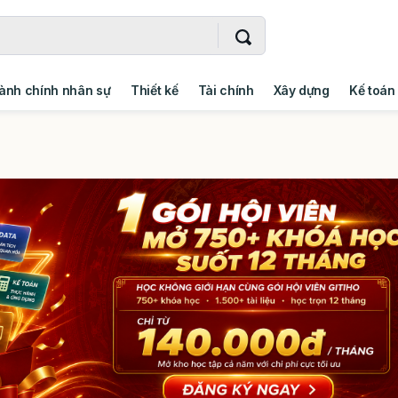
ành chính nhân sự
Thiết kế
Tài chính
Xây dựng
Kế toán
- Addin
Ngoại ngữ