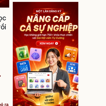
ọc
ồi
?
ỏ ra