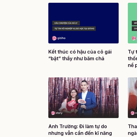
Kết thúc có hậu của cô gái
Tự 
“bật” thầy như băm chả
thố
nể 
lần
Anh Trường: Đi làm tự do
Tha
nhưng vẫn cần đến kĩ năng
ngà