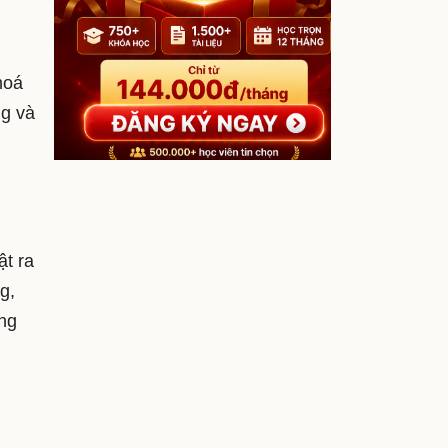
hoá
ng và
ật ra
g,
ung
m