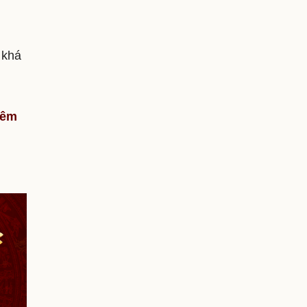
 khá
hêm