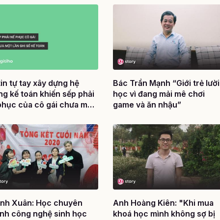
tin tự tay xây dựng hệ
Bác Trần Mạnh “Giới trẻ lười
ng kế toán khiến sếp phải
học vì đang mải mê chơi
phục của cô gái chưa một
game và ăn nhậu”
 ghi sổ kế toán
nh Xuân: Học chuyên
Anh Hoàng Kiên: "Khi mua
nh công nghệ sinh học
khoá học mình không sợ bị