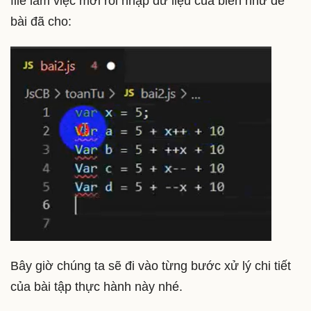
file làm việc mới rồi nhập dữ liệu của biến như đề
bài đã cho:
Bây giờ chúng ta sẽ đi vào từng bước xử lý chi tiết
của bài tập thực hành này nhé.