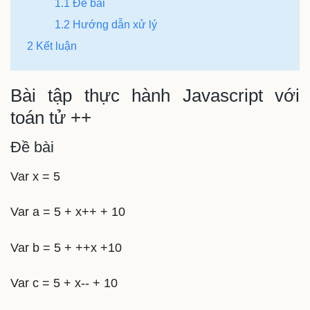
1.1 Đề bài
1.2 Hướng dẫn xử lý
2 Kết luận
Bài tập thực hành Javascript với
toán tử ++
Đề bài
Var x = 5
Var a = 5 + x++ + 10
Var b = 5 + ++x +10
Var c = 5 + x-- + 10