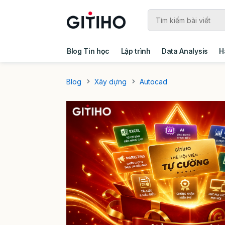
Blog Tin học
Lập trình
Data Analysis
H
Câu chuyện khách hàng
Ebook - Template 
Blog
Xây dựng
Autocad