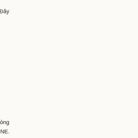
 Đây
Dòng
LINE.