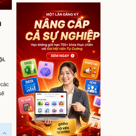
ả
ội.
 các
sẽ