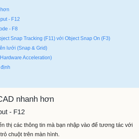
h hơn
put - F12
ode - F8
ject Snap Tracking (F11) với Object Snap On (F3)
trên lưới (Snap & Grid)
(Hardware Acceleration)
 định
toCAD nhanh hơn
ut - F12
n thị các thông tin mà bạn nhập vào để tương tác với
trỏ chuột trên màn hình.