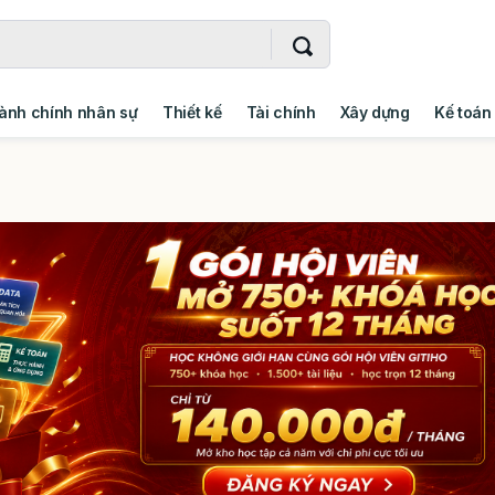
ành chính nhân sự
Thiết kế
Tài chính
Xây dựng
Kế toán
- Addin
Ngoại ngữ