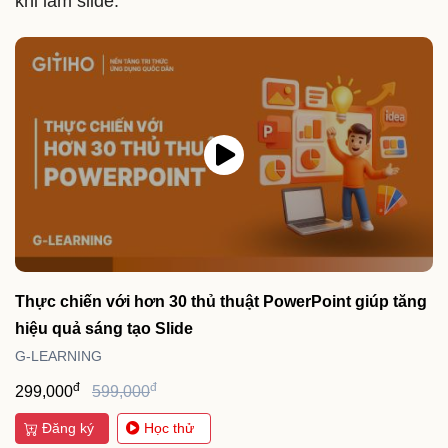
khi làm slide:
Thực chiến với hơn 30 thủ thuật PowerPoint giúp tăng
hiệu quả sáng tạo Slide
G-LEARNING
đ
đ
299,000
599,000
Đăng ký
Học thử