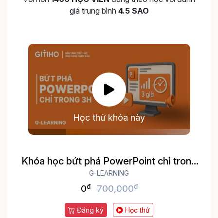
giá trung bình
4.5 SAO
Học thử khóa này
Khóa học bứt phá PowerPoint chỉ trong
G-LEARNING
3h
đ
đ
0
700,000
Đăng ký
Học thử