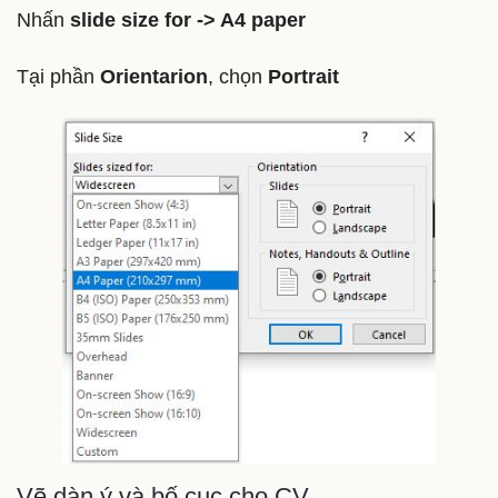
Nhấn
slide size for -> A4 paper
Tại phần
Orientarion
, chọn
Portrait
Vẽ dàn ý và bố cục cho CV