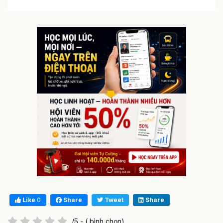
Like
0
Share
Tweet
Share
/5 - ( bình chọn)