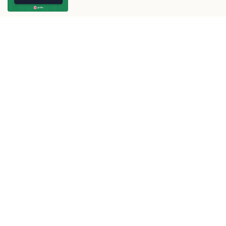
Cách tìm và kiểm tra dữ liệu trùng
lặp trong Excel nhanh và chuẩn
Cách cộng trừ ngày tháng năm
trong Excel chuẩn nhất
Hướng dẫn 4 cách bôi đen trong
Excel đơn giản và nhanh chóng
Hướng dẫn cách xóa ký tự trong
chuỗi trên Excel nhanh nhất