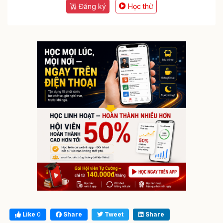
Đăng ký
Học thử
Like
0
Share
Tweet
Share