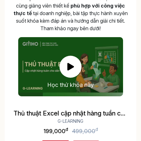
cùng giảng viên thiết kế
phù hợp với công việc
thực tế
tại doanh nghiệp, bài tập thực hành xuyên
suốt khóa kèm đáp án và hướng dẫn giải chi tiết.
Tham khảo ngay bên dưới!
Học thử khóa này
Thủ thuật Excel cập nhật hàng tuần cho
dân văn phòng
G-LEARNING
đ
đ
199,000
499,000