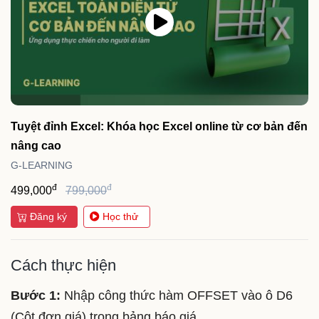
Tuyệt đỉnh Excel: Khóa học Excel online từ cơ bản đến
nâng cao
G-LEARNING
đ
đ
499,000
799,000
Đăng ký
Học thử
Cách thực hiện
Bước 1:
Nhập công thức hàm OFFSET vào ô D6
(Cột đơn giá) trong bảng báo giá.