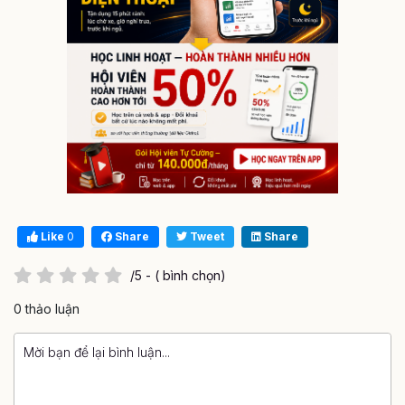
Like
0
Share
Tweet
Share
/5 - ( bình chọn)
0 thảo luận