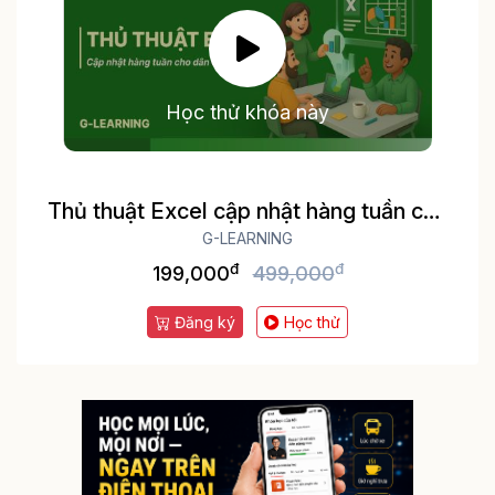
Học thử khóa này
Thủ thuật Excel cập nhật hàng tuần cho
dân văn phòng
G-LEARNING
đ
đ
199,000
499,000
Đăng ký
Học thử